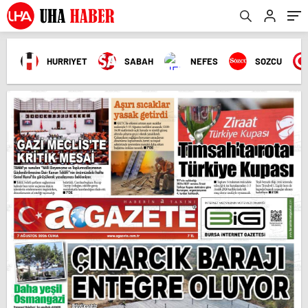
HURRIYET
SABAH
NEFES
SOZCU