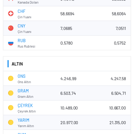
Kanada Doları
CHF
58,6694
58,6064
Çin Yuanı
CNY
7,0685
7,0511
Çin Yuanı
RUB
0,5780
0,5752
Rus Rublesi
ALTIN
ONS
4.246,99
4.247,58
Ons Altın
GRAM
6.503,74
6.504,71
Gram Altın
ÇEYREK
10.489,00
10.667,00
Çeyrek Altın
YARIM
20.977,00
21.315,00
Yarım Altın