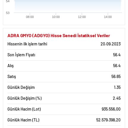
54
53
08:00
10:00
12:00
14:00
ADRA GMYO (ADGYO) Hisse Senedi İstatiksel Veriler
Hissenin ilk işlem tarihi
20.09.2023
Son İşlem Fiyatı
56.4
Alış
56.4
Satış
56.65
Günlük Değişim
1.35
Günlük Değişim (%)
2.45
Günlük Hacim (Lot)
935.556,00
Günlük Hacim (TL)
52.579.398,20