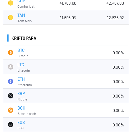
CUM
41.760,00
42.487,00
Cumhuriyet
TAM
41.696,03
42.526,92
Tam Altın
KRİPTO PARA
BTC
0.00%
Bitcoin
LTC
0.00%
Litecoin
ETH
0.00%
Ethereum
XRP
0.00%
Ripple
BCH
0.00%
Bitcoin cash
EOS
0.00%
EOS