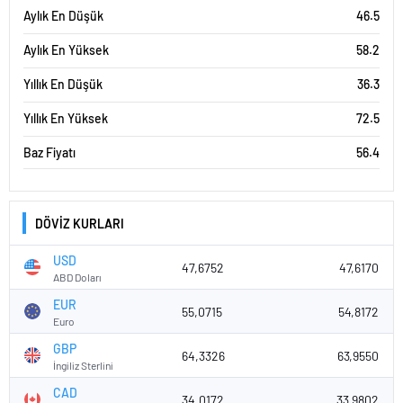
Aylık En Düşük
46.5
Aylık En Yüksek
58.2
Yıllık En Düşük
36.3
Yıllık En Yüksek
72.5
Baz Fiyatı
56.4
DÖVİZ KURLARI
USD
47,6752
47,6170
ABD Doları
EUR
55,0715
54,8172
Euro
GBP
64,3326
63,9550
İngiliz Sterlini
CAD
34,0172
33,9802