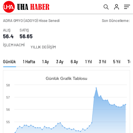
ADRA GMYO (ADGYO) Hisse Senedi
Son Güncelleme:
ALIŞ
SATIŞ
56.4
56.65
İŞLEM HACMİ
YILLIK DEĞİŞİM
Günlük
1 Hafta
1 Ay
3 Ay
6 Ay
1 Yıl
3 Yıl
5 Yıl
Tü
Günlük Grafik Tablosu
58
57
56
55