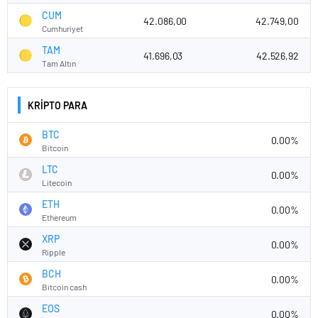
CUM
42.086,00
42.749,00
Cumhuriyet
TAM
41.696,03
42.526,92
Tam Altın
KRİPTO PARA
BTC
0.00%
Bitcoin
LTC
0.00%
Litecoin
ETH
0.00%
Ethereum
XRP
0.00%
Ripple
BCH
0.00%
Bitcoin cash
EOS
0.00%