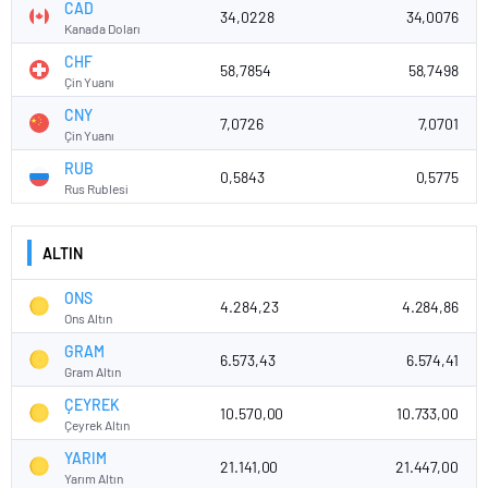
CAD
34,0228
34,0076
Kanada Doları
CHF
58,7854
58,7498
Çin Yuanı
CNY
7,0726
7,0701
Çin Yuanı
RUB
0,5843
0,5775
Rus Rublesi
ALTIN
ONS
4.284,23
4.284,86
Ons Altın
GRAM
6.573,43
6.574,41
Gram Altın
ÇEYREK
10.570,00
10.733,00
Çeyrek Altın
YARIM
21.141,00
21.447,00
Yarım Altın