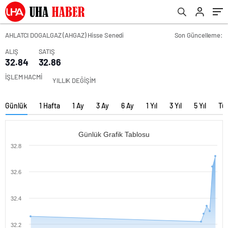
AHLATCI DOGALGAZ (AHGAZ) Hisse Senedi
Son Güncelleme:
ALIŞ
SATIŞ
32.84
32.86
İŞLEM HACMİ
YILLIK DEĞİŞİM
Günlük
1 Hafta
1 Ay
3 Ay
6 Ay
1 Yıl
3 Yıl
5 Yıl
Tü
Günlük Grafik Tablosu
32.8
32.6
32.4
32.2