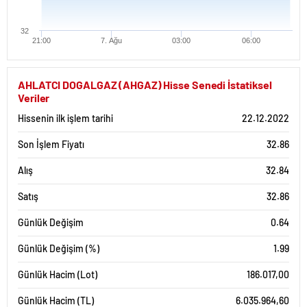
32
21:00
7. Ağu
03:00
06:00
AHLATCI DOGALGAZ (AHGAZ) Hisse Senedi İstatiksel
Veriler
Hissenin ilk işlem tarihi
22.12.2022
Son İşlem Fiyatı
32.86
Alış
32.84
Satış
32.86
Günlük Değişim
0.64
Günlük Değişim (%)
1.99
Günlük Hacim (Lot)
186.017,00
Günlük Hacim (TL)
6.035.964,60