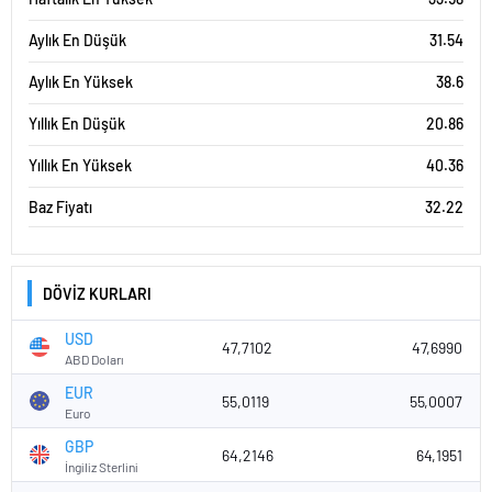
Aylık En Düşük
31.54
Aylık En Yüksek
38.6
Yıllık En Düşük
20.86
Yıllık En Yüksek
40.36
Baz Fiyatı
32.22
DÖVİZ KURLARI
USD
47,7102
47,6990
ABD Doları
EUR
55,0119
55,0007
Euro
GBP
64,2146
64,1951
İngiliz Sterlini