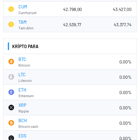
CUM
42.798,00
43.427,00
Cumhuriyet
TAM
42.539,77
43.377,74
Tam Altın
KRİPTO PARA
BTC
0.00%
Bitcoin
LTC
0.00%
Litecoin
ETH
0.00%
Ethereum
XRP
0.00%
Ripple
BCH
0.00%
Bitcoin cash
EOS
0.00%