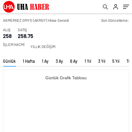
AKMERKEZ GMYO (AKMGY) Hisse Senedi
Son Güncelleme:
ALIŞ
SATIŞ
258
258.75
İŞLEM HACMİ
YILLIK DEĞİŞİM
Günlük
1 Hafta
1 Ay
3 Ay
6 Ay
1 Yıl
3 Yıl
5 Yıl
Tü
Günlük Grafik Tablosu