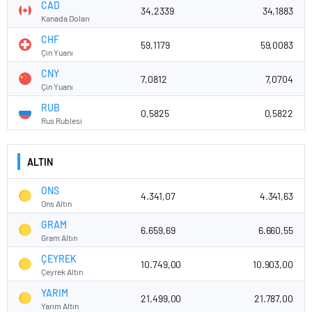
CAD
34,2339
34,1883
Kanada Doları
CHF
59,1179
59,0083
Çin Yuanı
CNY
7,0812
7,0704
Çin Yuanı
RUB
0,5825
0,5822
Rus Rublesi
ALTIN
ONS
4.341,07
4.341,63
Ons Altın
GRAM
6.659,69
6.660,55
Gram Altın
ÇEYREK
10.749,00
10.903,00
Çeyrek Altın
YARIM
21.499,00
21.787,00
Yarım Altın