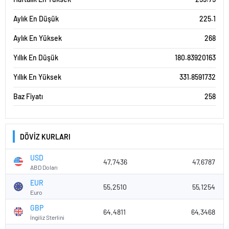
Aylık En Düşük
225.1
Aylık En Yüksek
268
Yıllık En Düşük
180.83920163
Yıllık En Yüksek
331.8591732
Baz Fiyatı
258
DÖVİZ KURLARI
USD
47,7436
47,6787
ABD Doları
EUR
55,2510
55,1254
Euro
GBP
64,4811
64,3468
İngiliz Sterlini