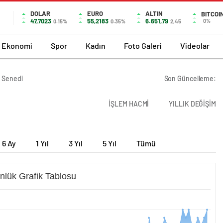
DOLAR
EURO
ALTIN
BITCOI
47,7023
55,2183
6.651,79
0%
0.15%
0.35%
2,45
Ekonomi
Spor
Kadın
Foto Galeri
Videolar
 Senedi
Son Güncelleme:
İŞLEM HACMİ
YILLIK DEĞİŞİM
6 Ay
1 Yıl
3 Yıl
5 Yıl
Tümü
nlük Grafik Tablosu