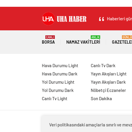
Haberleri gün
CANLI
ANLIK
GÜNLÜ
BORSA
NAMAZ VAKITLERI
GAZETELE
Hava Durumu Light
Canlı Tv Dark
Hava Durumu Dark
Yayın Akışları Light
Yol Durumu Light
Yayın Akışları Dark
Yol Durumu Dark
Nöbetçi Eczaneler
Canlı Tv Light
Son Dakika
Veri politikasındaki amaçlarla sınırlı ve m