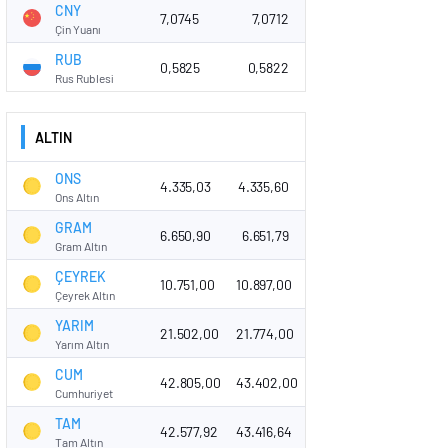
CNY
7,0745
7,0712
Çin Yuanı
RUB
0,5825
0,5822
Rus Rublesi
ALTIN
ONS
4.335,03
4.335,60
Ons Altın
GRAM
6.650,90
6.651,79
Gram Altın
ÇEYREK
10.751,00
10.897,00
Çeyrek Altın
YARIM
21.502,00
21.774,00
Yarım Altın
CUM
42.805,00
43.402,00
Cumhuriyet
TAM
42.577,92
43.416,64
Tam Altın