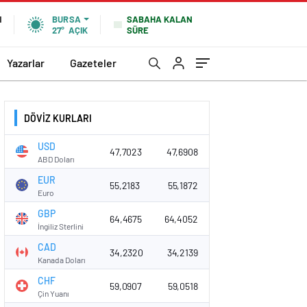
SABAHA KALAN
N
BURSA
SÜRE
27°
AÇIK
Yazarlar
Gazeteler
DÖVİZ KURLARI
USD
47,7023
47,6908
ABD Doları
EUR
55,2183
55,1872
Euro
GBP
64,4675
64,4052
İngiliz Sterlini
CAD
34,2320
34,2139
Kanada Doları
CHF
59,0907
59,0518
Çin Yuanı