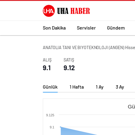
Son Dakika
Servisler
Gündem
ANATOLIA TANI VE BIYOTEKNOLOJI (ANGEN) Hisse
ALIŞ
SATIŞ
9.1
9.12
Günlük
1 Hafta
1 Ay
3 Ay
Gü
9.125
9.1