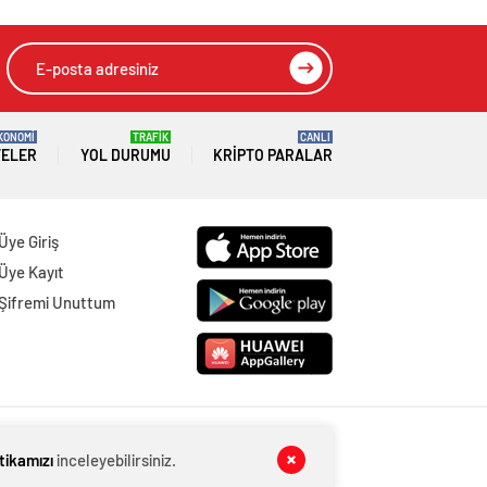
KONOMİ
TRAFİK
CANLI
TELER
YOL DURUMU
KRIPTO PARALAR
Üye Giriş
Üye Kayıt
Şifremi Unuttum
itikamızı
inceleyebilirsiniz.