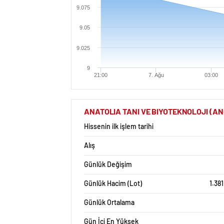
9.075
9.05
9.025
9
21:00
7. Ağu
03:00
ANATOLIA TANI VE BIYOTEKNOLOJI (ANGEN
Hissenin ilk işlem tarihi
Alış
Günlük Değişim
Günlük Hacim (Lot)
1.38
Günlük Ortalama
Gün İçi En Yüksek