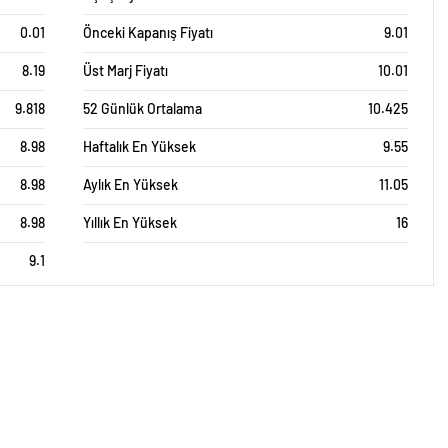
0.01
Önceki Kapanış Fiyatı
9.01
8.19
Üst Marj Fiyatı
10.01
9.818
52 Günlük Ortalama
10.425
8.98
Haftalık En Yüksek
9.55
8.98
Aylık En Yüksek
11.05
8.98
Yıllık En Yüksek
16
9.1