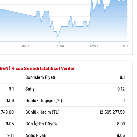
06:00
09:00
12:00
15:00
) Hisse Senedi İstatiksel Veriler
Son İşlem Fiyatı
9.1
9.1
Satış
9.12
0.09
Günlük Değişim (%)
1
1.748,00
Günlük Hacim (TL)
12.505.277,50
9.05
Gün İçi En Düşük
8.99
9.11
Açılış Fiyatı
9.05