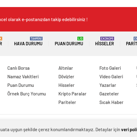
cel olarak e-postanızdan takip edebilirsiniz !
K
TAHMİNİ
LİG
EKONOMİ
E
R
HAVA DURUMU
PUAN DURUMU
HISSELER
PARI
Canlı Borsa
Altınlar
Foto Galeri
Namaz Vakitleri
Dövizler
Video Galeri
Puan Durumu
Hisseler
Yazarlar
Örnek Burç Yorumu
Kripto Paralar
Gazeteler
Pariteler
Sıcak Haber
evzuata uygun şekilde çerez konumlandırmaktayız. Detaylar için
veri pol