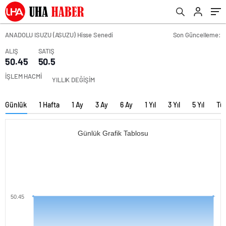
ANADOLU ISUZU (ASUZU) Hisse Senedi
Son Güncelleme:
ALIŞ
SATIŞ
50.45
50.5
İŞLEM HACMİ
YILLIK DEĞİŞİM
Günlük
1 Hafta
1 Ay
3 Ay
6 Ay
1 Yıl
3 Yıl
5 Yıl
Tü
Günlük Grafik Tablosu
50.45