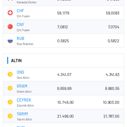
Kanada Doları
CHF
59,1179
59,0083
Çin Yuanı
CNY
7,0812
7,0704
Çin Yuanı
RUB
0,5825
0,5822
Rus Rublesi
ALTIN
ONS
4.341,07
4.341,63
Ons Altın
GRAM
6.659,69
6.660,55
Gram Altın
ÇEYREK
10.749,00
10.903,00
Çeyrek Altın
YARIM
21.499,00
21.787,00
Yarım Altın