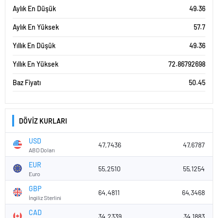
Aylık En Düşük
49.36
Aylık En Yüksek
57.7
Yıllık En Düşük
49.36
Yıllık En Yüksek
72.86792698
Baz Fiyatı
50.45
DÖVİZ KURLARI
USD
47,7436
47,6787
ABD Doları
EUR
55,2510
55,1254
Euro
GBP
64,4811
64,3468
İngiliz Sterlini
CAD
34,2339
34,1883