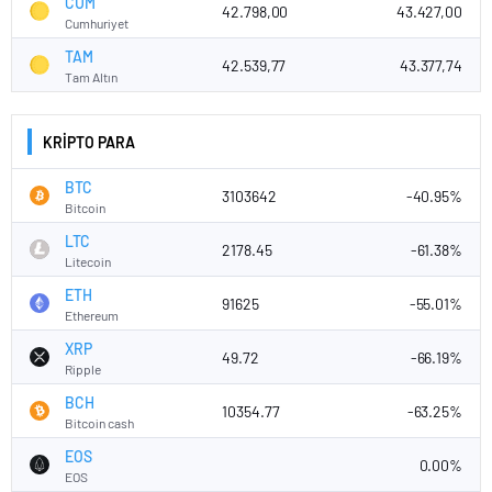
CUM
42.798,00
43.427,00
Cumhuriyet
TAM
42.539,77
43.377,74
Tam Altın
KRİPTO PARA
BTC
3103642
-40.95%
Bitcoin
LTC
2178.45
-61.38%
Litecoin
ETH
91625
-55.01%
Ethereum
XRP
49.72
-66.19%
Ripple
BCH
10354.77
-63.25%
Bitcoin cash
EOS
0.00%
EOS