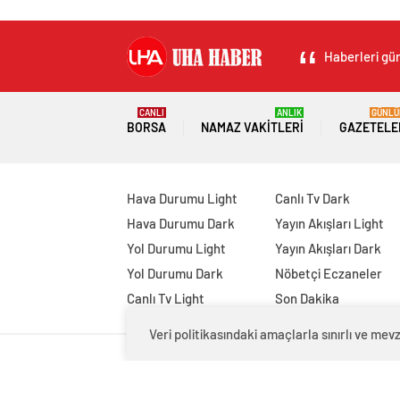
Haberleri gün
CANLI
ANLIK
GÜNLÜ
BORSA
NAMAZ VAKITLERI
GAZETELE
Hava Durumu Light
Canlı Tv Dark
Hava Durumu Dark
Yayın Akışları Light
Yol Durumu Light
Yayın Akışları Dark
Yol Durumu Dark
Nöbetçi Eczaneler
Canlı Tv Light
Son Dakika
Veri politikasındaki amaçlarla sınırlı ve m