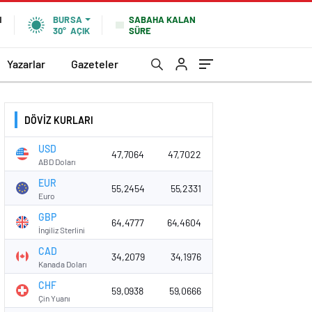
SABAHA KALAN
N
BURSA
SÜRE
30°
AÇIK
Yazarlar
Gazeteler
DÖVİZ KURLARI
USD
47,7064
47,7022
ABD Doları
EUR
55,2454
55,2331
Euro
GBP
64,4777
64,4604
İngiliz Sterlini
CAD
34,2079
34,1976
Kanada Doları
CHF
59,0938
59,0666
Çin Yuanı