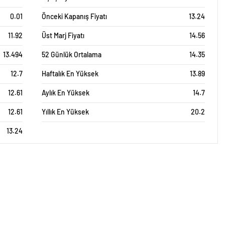
0.01
Önceki Kapanış Fiyatı
13.24
11.92
Üst Marj Fiyatı
14.56
13.494
52 Günlük Ortalama
14.35
12.7
Haftalık En Yüksek
13.89
12.61
Aylık En Yüksek
14.7
12.61
Yıllık En Yüksek
20.2
13.24