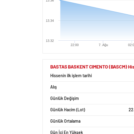
13.36
13.34
13.32
22:00
7. Ağu
02:
BASTAS BASKENT CIMENTO (BASCM) Hisse 
Hissenin ilk işlem tarihi
Alış
Günlük Değişim
Günlük Hacim (Lot)
22
Günlük Ortalama
Gün İçi En Yüksek