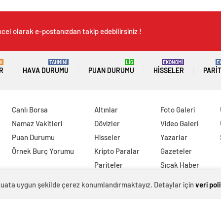
cel olarak e-postanızdan takip edebilirsiniz !
K
TAHMİNİ
LİG
EKONOMİ
E
R
HAVA DURUMU
PUAN DURUMU
HISSELER
PARI
Canlı Borsa
Altınlar
Foto Galeri
Namaz Vakitleri
Dövizler
Video Galeri
Puan Durumu
Hisseler
Yazarlar
Örnek Burç Yorumu
Kripto Paralar
Gazeteler
Pariteler
Sıcak Haber
evzuata uygun şekilde çerez konumlandırmaktayız. Detaylar için
veri pol