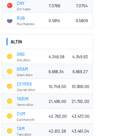
CNY
7,0768
7,0754
Çin Yuanı
RUB
0,5814
0,5809
Rus Rublesi
ALTIN
ONS
4.349,08
4.349,63
Ons Altın
GRAM
6.668,34
6.669,27
Gram Altın
ÇEYREK
10.748,00
10.906,00
Çeyrek Altın
YARIM
21.496,00
21.792,00
Yarım Altın
CUM
42.793,00
43.437,00
Cumhuriyet
TAM
42.612,58
43.461,04
Tam Altın