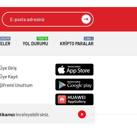
KONOMİ
TRAFİK
CANLI
TELER
YOL DURUMU
KRIPTO PARALAR
Üye Giriş
Üye Kayıt
Şifremi Unuttum
itikamızı
inceleyebilirsiniz.