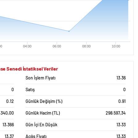
00
04:00
06:00
08:00
10:00
Senedi İstatiksel Veriler
Son İşlem Fiyatı
13.36
0
Satış
0
0.12
Günlük Değişim (%)
0.91
.340,00
Günlük Hacim (TL)
298.597,34
13.366
Gün İçi En Düşük
13.33
13.37
Açılış Fiyatı
13.33