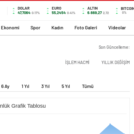
DOLAR
EURO
ALTIN
BITCOI
47,7064
55,2454
6.669,27
0%
0.17%
0.41%
2,72
Ekonomi
Spor
Kadın
Foto Galeri
Videolar
Son Güncelleme:
İŞLEM HACMİ
YILLIK DEĞİŞİM
6 Ay
1 Yıl
3 Yıl
5 Yıl
Tümü
nlük Grafik Tablosu