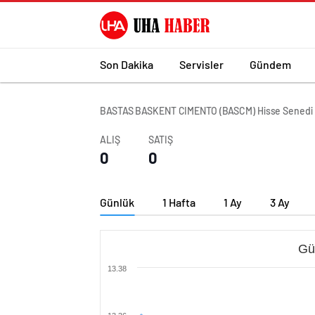
Son Dakika
Servisler
Gündem
BASTAS BASKENT CIMENTO (BASCM) Hisse Senedi
ALIŞ
SATIŞ
0
0
Günlük
1 Hafta
1 Ay
3 Ay
Gü
13.38