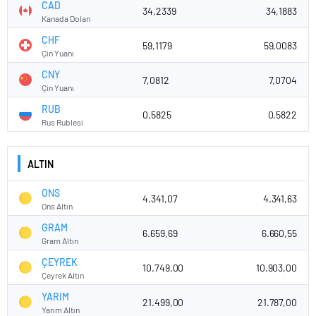
CAD
34,2339
34,1883
Kanada Doları
CHF
59,1179
59,0083
Çin Yuanı
CNY
7,0812
7,0704
Çin Yuanı
RUB
0,5825
0,5822
Rus Rublesi
ALTIN
ONS
4.341,07
4.341,63
Ons Altın
GRAM
6.659,69
6.660,55
Gram Altın
ÇEYREK
10.749,00
10.903,00
Çeyrek Altın
YARIM
21.499,00
21.787,00
Yarım Altın