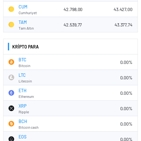
CUM
42.798,00
43.427,00
Cumhuriyet
TAM
42.539,77
43.377,74
Tam Altın
KRİPTO PARA
BTC
0.00%
Bitcoin
LTC
0.00%
Litecoin
ETH
0.00%
Ethereum
XRP
0.00%
Ripple
BCH
0.00%
Bitcoin cash
EOS
0.00%