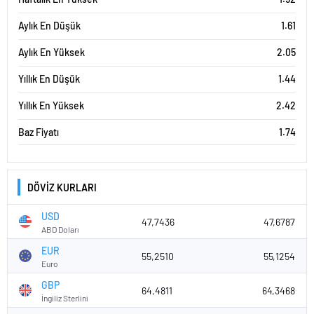
Aylık En Düşük
1.61
Aylık En Yüksek
2.05
Yıllık En Düşük
1.44
Yıllık En Yüksek
2.42
Baz Fiyatı
1.74
DÖVİZ KURLARI
USD
47,7436
47,6787
ABD Doları
EUR
55,2510
55,1254
Euro
GBP
64,4811
64,3468
İngiliz Sterlini