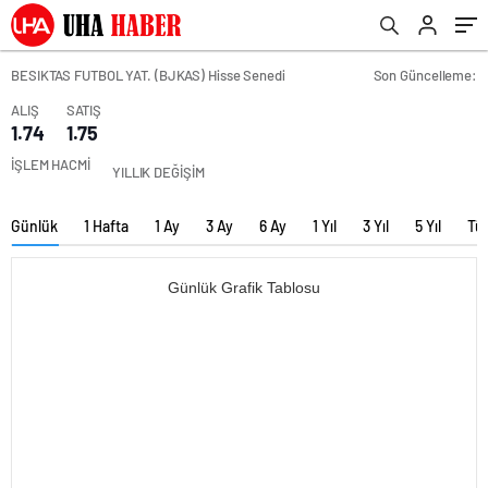
BESIKTAS FUTBOL YAT. (BJKAS) Hisse Senedi
Son Güncelleme:
ALIŞ
SATIŞ
1.74
1.75
İŞLEM HACMİ
YILLIK DEĞİŞİM
Günlük
1 Hafta
1 Ay
3 Ay
6 Ay
1 Yıl
3 Yıl
5 Yıl
Tü
Günlük Grafik Tablosu