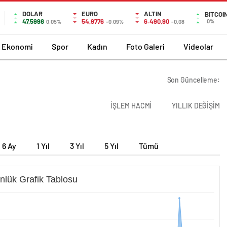
DOLAR
EURO
ALTIN
BITCOI
47,5998
54,9776
6.490,90
0%
0.05%
-0.09%
-0,08
Ekonomi
Spor
Kadın
Foto Galeri
Videolar
Son Güncelleme:
İŞLEM HACMİ
YILLIK DEĞİŞİM
6 Ay
1 Yıl
3 Yıl
5 Yıl
Tümü
nlük Grafik Tablosu