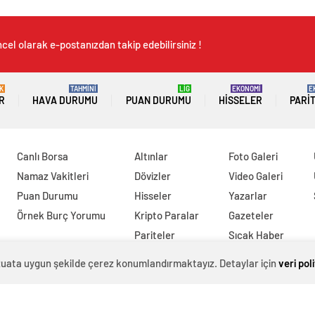
cel olarak e-postanızdan takip edebilirsiniz !
K
TAHMİNİ
LİG
EKONOMİ
E
R
HAVA DURUMU
PUAN DURUMU
HISSELER
PARI
Canlı Borsa
Altınlar
Foto Galeri
Namaz Vakitleri
Dövizler
Video Galeri
Puan Durumu
Hisseler
Yazarlar
Örnek Burç Yorumu
Kripto Paralar
Gazeteler
Pariteler
Sıcak Haber
evzuata uygun şekilde çerez konumlandırmaktayız. Detaylar için
veri pol