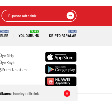
KONOMİ
TRAFİK
CANLI
TELER
YOL DURUMU
KRIPTO PARALAR
Üye Giriş
Üye Kayıt
Şifremi Unuttum
itikamızı
inceleyebilirsiniz.