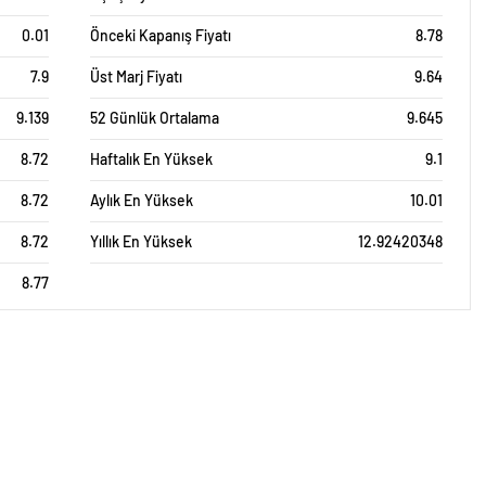
0.01
Önceki Kapanış Fiyatı
8.78
7.9
Üst Marj Fiyatı
9.64
9.139
52 Günlük Ortalama
9.645
8.72
Haftalık En Yüksek
9.1
8.72
Aylık En Yüksek
10.01
8.72
Yıllık En Yüksek
12.92420348
8.77