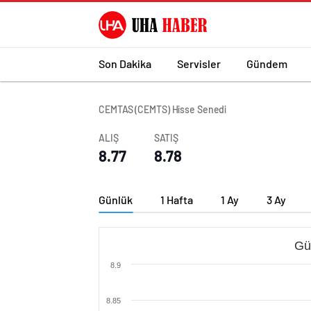
Son Dakika
Servisler
Gündem
CEMTAS (CEMTS) Hisse Senedi
ALIŞ
SATIŞ
8.77
8.78
Günlük
1 Hafta
1 Ay
3 Ay
Gü
8.9
8.85