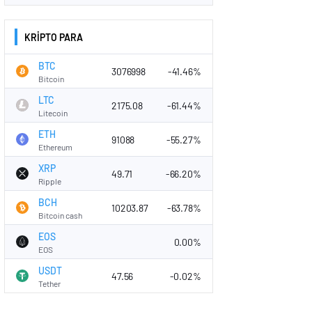
KRİPTO PARA
BTC
3076998
-41.46%
Bitcoin
LTC
2175.08
-61.44%
Litecoin
ETH
91088
-55.27%
Ethereum
XRP
49.71
-66.20%
Ripple
BCH
10203.87
-63.78%
Bitcoin cash
EOS
0.00%
EOS
USDT
47.56
-0.02%
Tether