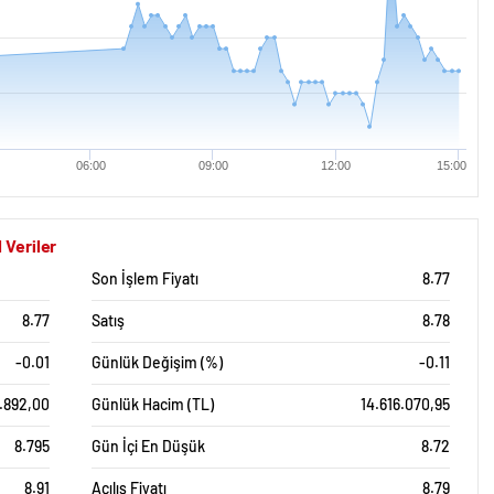
06:00
09:00
12:00
15:00
 Veriler
Son İşlem Fiyatı
8.77
8.77
Satış
8.78
-0.01
Günlük Değişim (%)
-0.11
1.892,00
Günlük Hacim (TL)
14.616.070,95
8.795
Gün İçi En Düşük
8.72
8.91
Açılış Fiyatı
8.79