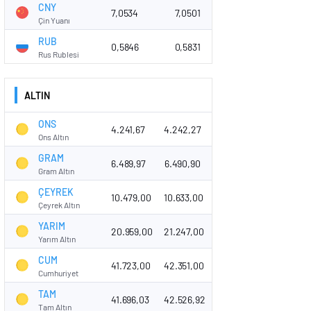
CNY
7,0534
7,0501
Çin Yuanı
RUB
0,5846
0,5831
Rus Rublesi
ALTIN
ONS
4.241,67
4.242,27
Ons Altın
GRAM
6.489,97
6.490,90
Gram Altın
ÇEYREK
10.479,00
10.633,00
Çeyrek Altın
YARIM
20.959,00
21.247,00
Yarım Altın
CUM
41.723,00
42.351,00
Cumhuriyet
TAM
41.696,03
42.526,92
Tam Altın