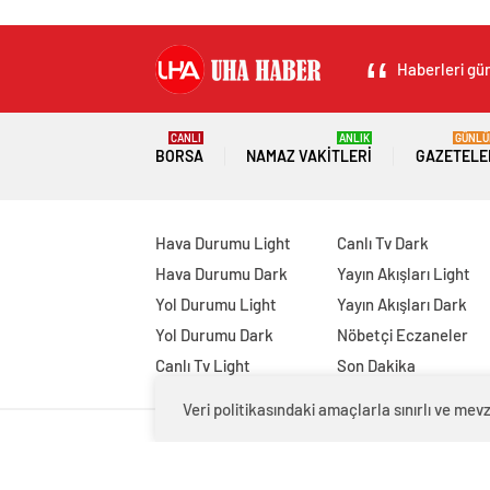
Haberleri gün
CANLI
ANLIK
GÜNLÜ
BORSA
NAMAZ VAKITLERI
GAZETELE
Hava Durumu Light
Canlı Tv Dark
Hava Durumu Dark
Yayın Akışları Light
Yol Durumu Light
Yayın Akışları Dark
Yol Durumu Dark
Nöbetçi Eczaneler
Canlı Tv Light
Son Dakika
Veri politikasındaki amaçlarla sınırlı ve m