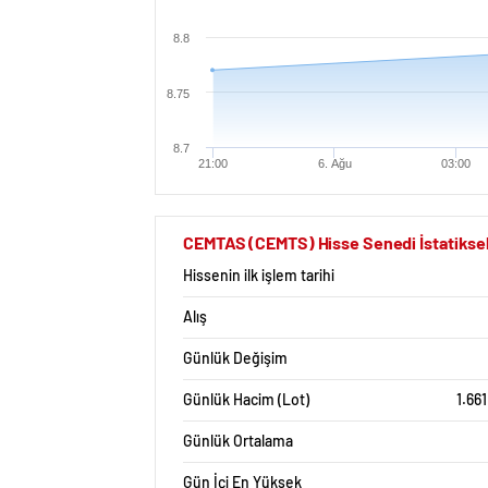
8.8
8.75
8.7
21:00
6. Ağu
03:00
CEMTAS (CEMTS) Hisse Senedi İstatiksel
Hissenin ilk işlem tarihi
Alış
Günlük Değişim
Günlük Hacim (Lot)
1.66
Günlük Ortalama
Gün İçi En Yüksek