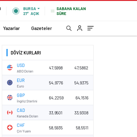
SABAHA KALAN
N
BURSA
SÜRE
27°
AÇIK
Yazarlar
Gazeteler
DÖVİZ KURLARI
USD
47,5998
47,5862
ABD Doları
EUR
54,9776
54,9375
Euro
GBP
64,2259
64,1516
İngiliz Sterlini
CAD
33,9501
33,9308
Kanada Doları
CHF
58,5935
58,5511
Çin Yuanı