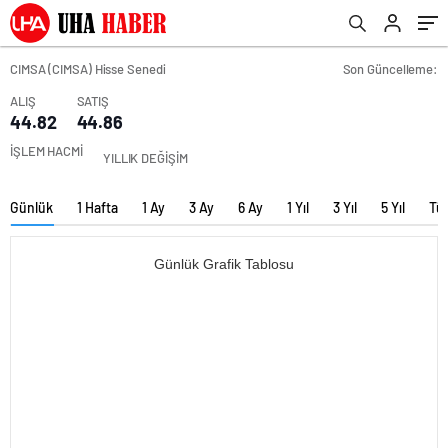
CIMSA (CIMSA) Hisse Senedi
Son Güncelleme:
ALIŞ
SATIŞ
44.82
44.86
İŞLEM HACMİ
YILLIK DEĞİŞİM
Günlük
1 Hafta
1 Ay
3 Ay
6 Ay
1 Yıl
3 Yıl
5 Yıl
Tü
Günlük Grafik Tablosu