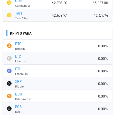
CUM
42.798,00
43.427,00
Cumhuriyet
TAM
42.539,77
43.377,74
Tam Altın
KRİPTO PARA
BTC
0.00%
Bitcoin
LTC
0.00%
Litecoin
ETH
0.00%
Ethereum
XRP
0.00%
Ripple
BCH
0.00%
Bitcoin cash
EOS
0.00%
EOS