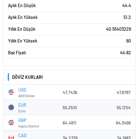
Aylık En Düşük
44.4
Aylık En Yüksek
51.2
Yıllık En Düşük
40.55403229
Yıllık En Yüksek
60
Baz Fiyatı
44.82
DÖVİZ KURLARI
USD
47,7436
47,6787
ABD Doları
EUR
55,2510
55,1254
Euro
GBP
64,4811
64,3468
İngiliz Sterlini
CAD
34,2339
34,1883