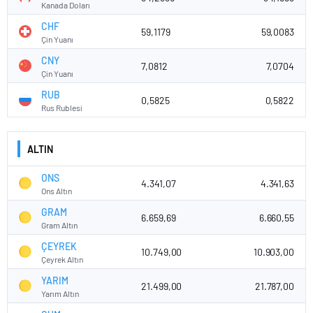
Kanada Doları
CHF
59,1179
59,0083
Çin Yuanı
CNY
7,0812
7,0704
Çin Yuanı
RUB
0,5825
0,5822
Rus Rublesi
ALTIN
ONS
4.341,07
4.341,63
Ons Altın
GRAM
6.659,69
6.660,55
Gram Altın
ÇEYREK
10.749,00
10.903,00
Çeyrek Altın
YARIM
21.499,00
21.787,00
Yarım Altın