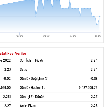
06:00
09:00
12:00
15:00
atiksel Veriler
04.2022
Son İşlem Fiyatı
2.24
2.23
Satış
2.24
-0.02
Günlük Değişim (%)
-0.88
7.966,00
Günlük Hacim (TL)
9.427.909,72
2.251
Gün İçi En Düşük
2.23
2.27
Açılış Fiyatı
2.26