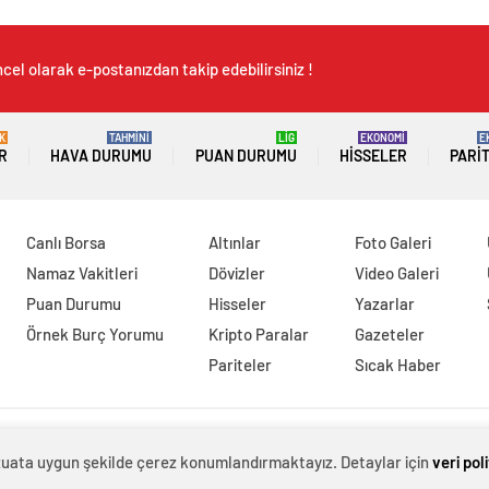
cel olarak e-postanızdan takip edebilirsiniz !
K
TAHMİNİ
LİG
EKONOMİ
E
R
HAVA DURUMU
PUAN DURUMU
HISSELER
PARI
Canlı Borsa
Altınlar
Foto Galeri
Namaz Vakitleri
Dövizler
Video Galeri
Puan Durumu
Hisseler
Yazarlar
Örnek Burç Yorumu
Kripto Paralar
Gazeteler
Pariteler
Sıcak Haber
evzuata uygun şekilde çerez konumlandırmaktayız. Detaylar için
veri pol