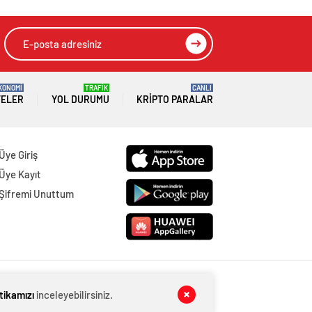
KONOMİ
TRAFİK
CANLI
TELER
YOL DURUMU
KRIPTO PARALAR
Üye Giriş
Üye Kayıt
Şifremi Unuttum
itikamızı
inceleyebilirsiniz.