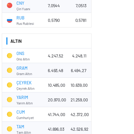
CNY
7,0544
7,0513
Çin Yuanı
RUB
0,5790
0,5781
Rus Rublesi
ALTIN
ONS
4.247,52
4.248,11
Ons Altın
GRAM
6.493,48
6.494,27
Gram Altın
ÇEYREK
10.485,00
10.639,00
Çeyrek Altın
YARIM
20.970,00
21.259,00
Yarım Altın
CUM
41.744,00
42.372,00
Cumhuriyet
TAM
41.696,03
42.526,92
Tam Altın