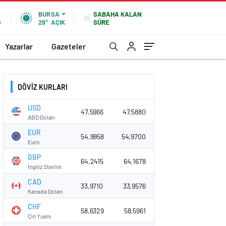
SABAHA KALAN
BURSA
SÜRE
%
29°
AÇIK
Yazarlar
Gazeteler
DÖVİZ KURLARI
USD
47,5966
47,5880
ABD Doları
EUR
54,9958
54,9700
Euro
GBP
64,2415
64,1678
İngiliz Sterlini
CAD
33,9710
33,9576
Kanada Doları
CHF
58,6329
58,5961
Çin Yuanı