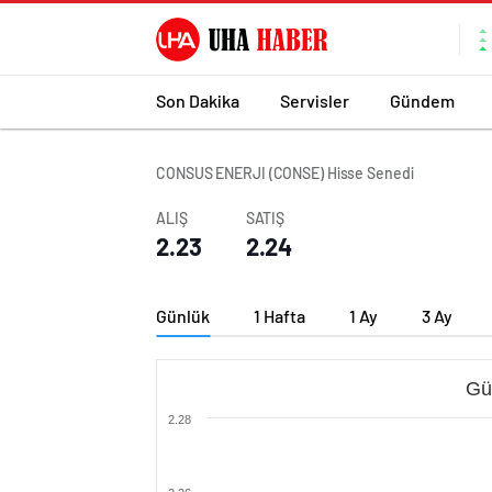
Son Dakika
Servisler
Gündem
CONSUS ENERJI (CONSE) Hisse Senedi
ALIŞ
SATIŞ
2.23
2.24
Günlük
1 Hafta
1 Ay
3 Ay
Gü
2.28