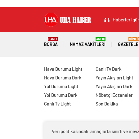
Haberleri gün
CANLI
ANLIK
GÜNLÜ
BORSA
NAMAZ VAKITLERI
GAZETELE
Hava Durumu Light
Canlı Tv Dark
Hava Durumu Dark
Yayın Akışları Light
Yol Durumu Light
Yayın Akışları Dark
Yol Durumu Dark
Nöbetçi Eczaneler
Canlı Tv Light
Son Dakika
Veri politikasındaki amaçlarla sınırlı ve m