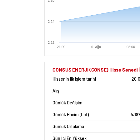
2.26
2.24
2.22
21:00
6. Ağu
03:00
CONSUS ENERJI (CONSE) Hisse Senedi İst
Hissenin ilk işlem tarihi
20.
Alış
Günlük Değişim
Günlük Hacim (Lot)
4.18
Günlük Ortalama
Gün İçi En Yüksek