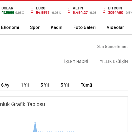
DOLAR
EURO
ALTIN
BITCOIN
47,5966
54,9958
6.494,27
3064480
0.05%
-0.05%
-0,03
-0.5
Ekonomi
Spor
Kadın
Foto Galeri
Videolar
Son Güncelleme:
İŞLEM HACMİ
YILLIK DEĞİŞİM
6 Ay
1 Yıl
3 Yıl
5 Yıl
Tümü
nlük Grafik Tablosu