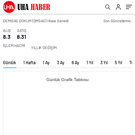
DEMISAS DOKUM (DMSAS) Hisse Senedi
Son Güncelleme:
ALIŞ
SATIŞ
8.3
8.31
İŞLEM HACMİ
YILLIK DEĞİŞİM
Günlük
1 Hafta
1 Ay
3 Ay
6 Ay
1 Yıl
3 Yıl
5 Yıl
Tü
Günlük Grafik Tablosu