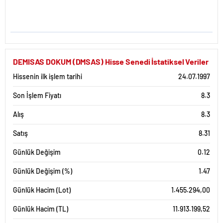
DEMISAS DOKUM (DMSAS) Hisse Senedi İstatiksel Veriler
Hissenin ilk işlem tarihi
24.07.1997
Son İşlem Fiyatı
8.3
Alış
8.3
Satış
8.31
Günlük Değişim
0.12
Günlük Değişim (%)
1.47
Günlük Hacim (Lot)
1.455.294,00
Günlük Hacim (TL)
11.913.199,52