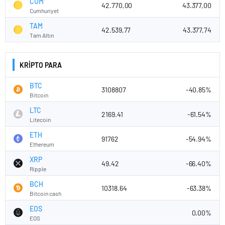
CUM
42.770,00
43.377,00
Cumhuriyet
TAM
42.539,77
43.377,74
Tam Altın
KRİPTO PARA
BTC
3108807
-40.85%
Bitcoin
LTC
2169.41
-61.54%
Litecoin
ETH
91762
-54.94%
Ethereum
XRP
49.42
-66.40%
Ripple
BCH
10318.64
-63.38%
Bitcoin cash
EOS
0.00%
EOS