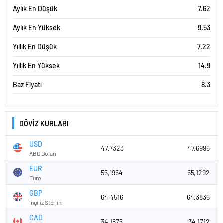
Aylık En Düşük
7.62
Aylık En Yüksek
9.53
Yıllık En Düşük
7.22
Yıllık En Yüksek
14.9
Baz Fiyatı
8.3
DÖVİZ KURLARI
USD
47,7323
47,6996
ABD Doları
EUR
55,1954
55,1292
Euro
GBP
64,4516
64,3836
İngiliz Sterlini
CAD
34,1875
34,1712