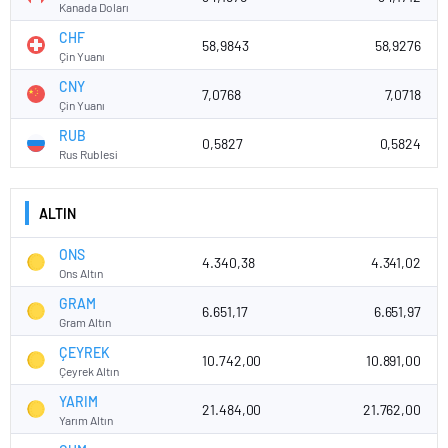
Kanada Doları
CHF
58,9843
58,9276
Çin Yuanı
CNY
7,0768
7,0718
Çin Yuanı
RUB
0,5827
0,5824
Rus Rublesi
ALTIN
ONS
4.340,38
4.341,02
Ons Altın
GRAM
6.651,17
6.651,97
Gram Altın
ÇEYREK
10.742,00
10.891,00
Çeyrek Altın
YARIM
21.484,00
21.762,00
Yarım Altın