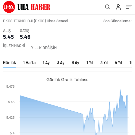
EKOS TEKNOLOJI (EKOS) Hisse Senedi
Son Güncelleme:
ALIŞ
SATIŞ
5.45
5.46
İŞLEM HACMİ
YILLIK DEĞİŞİM
Günlük
1 Hafta
1 Ay
3 Ay
6 Ay
1 Yıl
3 Yıl
5 Yıl
Tü
Günlük Grafik Tablosu
5.475
5.45
5.425
5.4