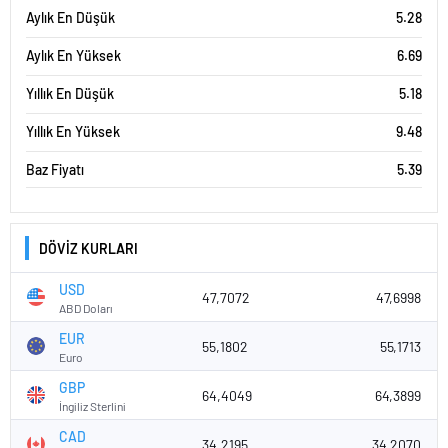
Aylık En Düşük
5.28
Aylık En Yüksek
6.69
Yıllık En Düşük
5.18
Yıllık En Yüksek
9.48
Baz Fiyatı
5.39
DÖVİZ KURLARI
USD
47,7072
47,6998
ABD Doları
EUR
55,1802
55,1713
Euro
GBP
64,4049
64,3899
İngiliz Sterlini
CAD
34,2195
34,2070