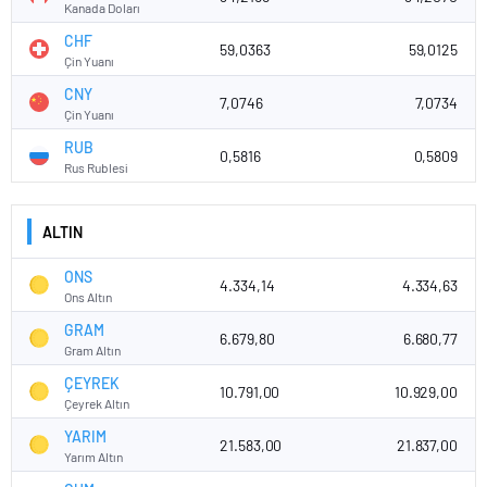
Kanada Doları
CHF
59,0363
59,0125
Çin Yuanı
CNY
7,0746
7,0734
Çin Yuanı
RUB
0,5816
0,5809
Rus Rublesi
ALTIN
ONS
4.334,14
4.334,63
Ons Altın
GRAM
6.679,80
6.680,77
Gram Altın
ÇEYREK
10.791,00
10.929,00
Çeyrek Altın
YARIM
21.583,00
21.837,00
Yarım Altın