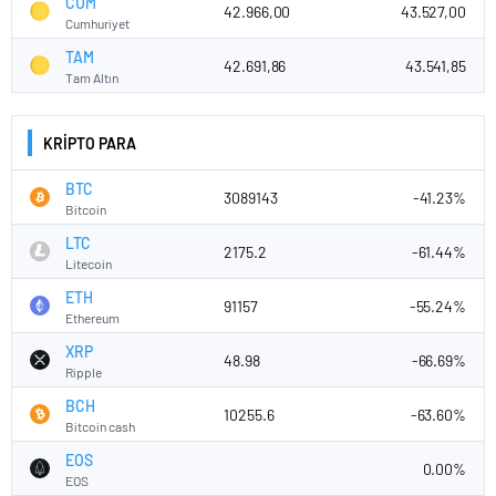
CUM
42.966,00
43.527,00
Cumhuriyet
TAM
42.691,86
43.541,85
Tam Altın
KRİPTO PARA
BTC
3089143
-41.23%
Bitcoin
LTC
2175.2
-61.44%
Litecoin
ETH
91157
-55.24%
Ethereum
XRP
48.98
-66.69%
Ripple
BCH
10255.6
-63.60%
Bitcoin cash
EOS
0.00%
EOS