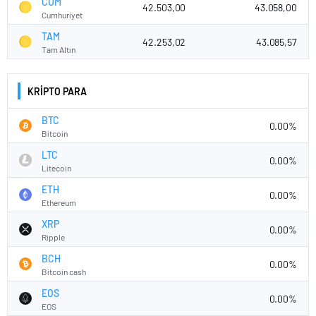
CUM
42.503,00
43.058,00
Cumhuriyet
TAM
42.253,02
43.085,57
Tam Altın
KRİPTO PARA
BTC
0.00%
Bitcoin
LTC
0.00%
Litecoin
ETH
0.00%
Ethereum
XRP
0.00%
Ripple
BCH
0.00%
Bitcoin cash
EOS
0.00%
EOS