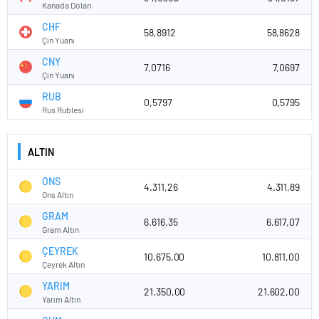
Kanada Doları
CHF
58,8912
58,8628
Çin Yuanı
CNY
7,0716
7,0697
Çin Yuanı
RUB
0,5797
0,5795
Rus Rublesi
ALTIN
ONS
4.311,26
4.311,89
Ons Altın
GRAM
6.616,35
6.617,07
Gram Altın
ÇEYREK
10.675,00
10.811,00
Çeyrek Altın
YARIM
21.350,00
21.602,00
Yarım Altın