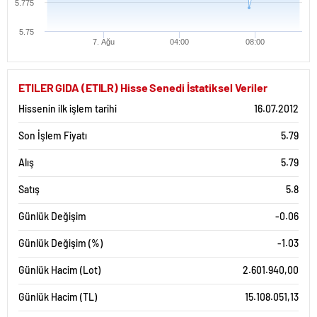
5.775
5.75
7. Ağu
04:00
08:00
ETILER GIDA (ETILR) Hisse Senedi İstatiksel Veriler
Hissenin ilk işlem tarihi
16.07.2012
Son İşlem Fiyatı
5.79
Alış
5.79
Satış
5.8
Günlük Değişim
-0.06
Günlük Değişim (%)
-1.03
Günlük Hacim (Lot)
2.601.940,00
Günlük Hacim (TL)
15.108.051,13