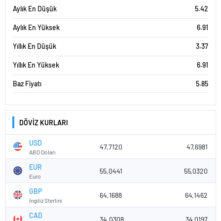
Aylık En Düşük
5.42
Aylık En Yüksek
6.91
Yıllık En Düşük
3.37
Yıllık En Yüksek
6.91
Baz Fiyatı
5.85
DÖVİZ KURLARI
USD
47,7120
47,6981
ABD Doları
EUR
55,0441
55,0320
Euro
GBP
64,1688
64,1462
İngiliz Sterlini
CAD
34,0308
34,0197