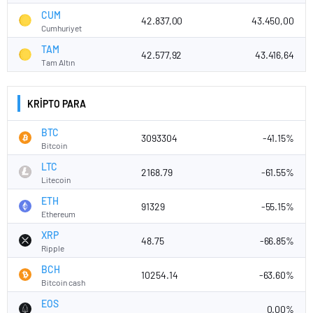
CUM
42.837,00
43.450,00
Cumhuriyet
TAM
42.577,92
43.416,64
Tam Altın
KRİPTO PARA
BTC
3093304
-41.15%
Bitcoin
LTC
2168.79
-61.55%
Litecoin
ETH
91329
-55.15%
Ethereum
XRP
48.75
-66.85%
Ripple
BCH
10254.14
-63.60%
Bitcoin cash
EOS
0.00%