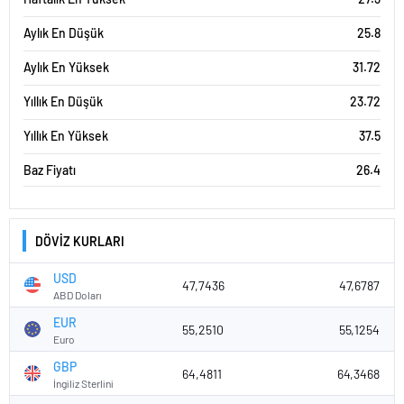
Aylık En Düşük
25.8
Aylık En Yüksek
31.72
Yıllık En Düşük
23.72
Yıllık En Yüksek
37.5
Baz Fiyatı
26.4
DÖVİZ KURLARI
USD
47,7436
47,6787
ABD Doları
EUR
55,2510
55,1254
Euro
GBP
64,4811
64,3468
İngiliz Sterlini