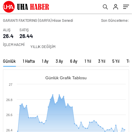
GARANTI FAKTORING (GARFA) Hisse Senedi
Son Güncelleme:
ALIŞ
SATIŞ
26.4
26.44
İŞLEM HACMİ
YILLIK DEĞİŞİM
Günlük
1 Hafta
1 Ay
3 Ay
6 Ay
1 Yıl
3 Yıl
5 Yıl
Tü
Günlük Grafik Tablosu
27
26.8
26.6
26.4