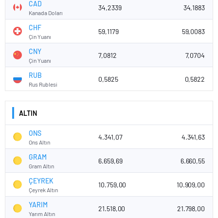
CAD
34,2339
34,1883
Kanada Doları
CHF
59,1179
59,0083
Çin Yuanı
CNY
7,0812
7,0704
Çin Yuanı
RUB
0,5825
0,5822
Rus Rublesi
ALTIN
ONS
4.341,07
4.341,63
Ons Altın
GRAM
6.659,69
6.660,55
Gram Altın
ÇEYREK
10.759,00
10.909,00
Çeyrek Altın
YARIM
21.518,00
21.798,00
Yarım Altın