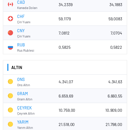
CAD
34,2339
34,1883
Kanada Doları
CHF
59,1179
59,0083
Çin Yuanı
CNY
7,0812
7,0704
Çin Yuanı
RUB
0,5825
0,5822
Rus Rublesi
ALTIN
ONS
4.341,07
4.341,63
Ons Altın
GRAM
6.659,69
6.660,55
Gram Altın
ÇEYREK
10.759,00
10.909,00
Çeyrek Altın
YARIM
21.518,00
21.798,00
Yarım Altın