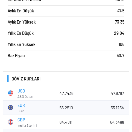
Aylık En Düşük
47.5
Aylık En Yüksek
73.35
Yıllık En Düşük
29.04
Yıllık En Yüksek
106
Baz Fiyatı
50.7
DÖVİZ KURLARI
USD
47,7436
47,6787
ABD Doları
EUR
55,2510
55,1254
Euro
GBP
64,4811
64,3468
İngiliz Sterlini