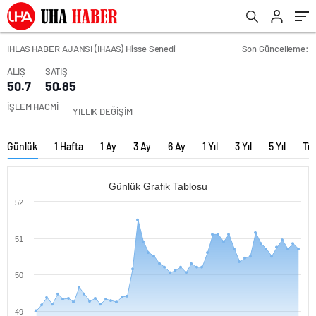
IHLAS HABER AJANSI (IHAAS) Hisse Senedi
Son Güncelleme:
ALIŞ
SATIŞ
50.7
50.85
İŞLEM HACMİ
YILLIK DEĞİŞİM
Günlük
1 Hafta
1 Ay
3 Ay
6 Ay
1 Yıl
3 Yıl
5 Yıl
Tü
Günlük Grafik Tablosu
52
51
50
49