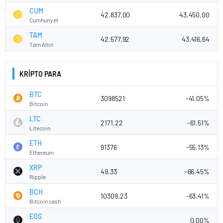
CUM
42.837,00
43.450,00
Cumhuriyet
TAM
42.577,92
43.416,64
Tam Altın
KRİPTO PARA
BTC
3098521
-41.05%
Bitcoin
LTC
2171.22
-61.51%
Litecoin
ETH
91376
-55.13%
Ethereum
XRP
49.33
-66.45%
Ripple
BCH
10309.23
-63.41%
Bitcoin cash
EOS
0.00%