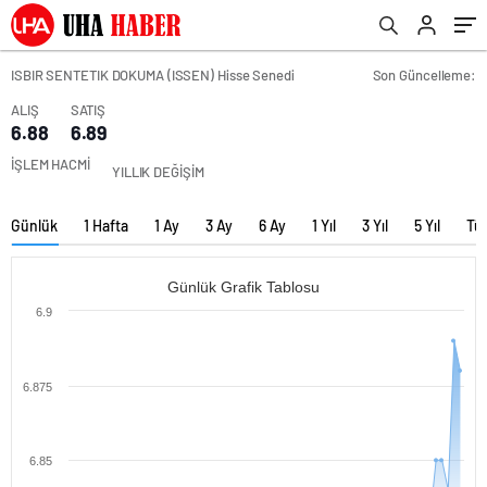
ISBIR SENTETIK DOKUMA (ISSEN) Hisse Senedi
Son Güncelleme:
ALIŞ
SATIŞ
6.88
6.89
İŞLEM HACMİ
YILLIK DEĞİŞİM
Günlük
1 Hafta
1 Ay
3 Ay
6 Ay
1 Yıl
3 Yıl
5 Yıl
Tü
Günlük Grafik Tablosu
6.9
6.875
6.85