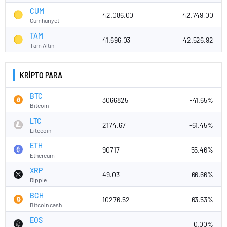
CUM
42.086,00
42.749,00
Cumhuriyet
TAM
41.696,03
42.526,92
Tam Altın
KRİPTO PARA
BTC
3066825
-41.65%
Bitcoin
LTC
2174.67
-61.45%
Litecoin
ETH
90717
-55.46%
Ethereum
XRP
49.03
-66.66%
Ripple
BCH
10276.52
-63.53%
Bitcoin cash
EOS
0.00%