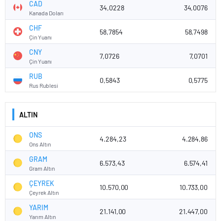
CAD
34,0228
34,0076
Kanada Doları
CHF
58,7854
58,7498
Çin Yuanı
CNY
7,0726
7,0701
Çin Yuanı
RUB
0,5843
0,5775
Rus Rublesi
ALTIN
ONS
4.284,23
4.284,86
Ons Altın
GRAM
6.573,43
6.574,41
Gram Altın
ÇEYREK
10.570,00
10.733,00
Çeyrek Altın
YARIM
21.141,00
21.447,00
Yarım Altın