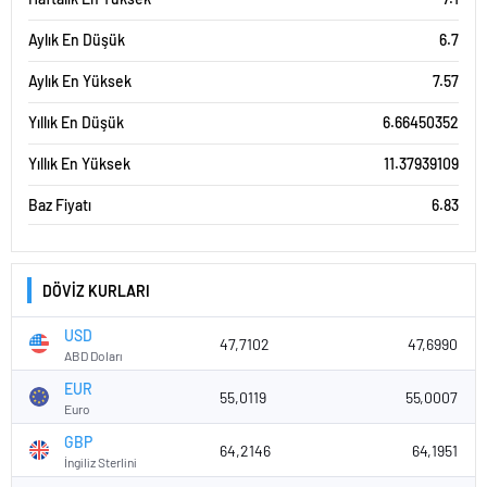
Aylık En Düşük
6.7
Aylık En Yüksek
7.57
Yıllık En Düşük
6.66450352
Yıllık En Yüksek
11.37939109
Baz Fiyatı
6.83
DÖVİZ KURLARI
USD
47,7102
47,6990
ABD Doları
EUR
55,0119
55,0007
Euro
GBP
64,2146
64,1951
İngiliz Sterlini