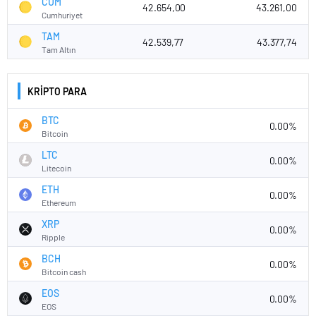
CUM
42.654,00
43.261,00
Cumhuriyet
TAM
42.539,77
43.377,74
Tam Altın
KRİPTO PARA
BTC
0.00%
Bitcoin
LTC
0.00%
Litecoin
ETH
0.00%
Ethereum
XRP
0.00%
Ripple
BCH
0.00%
Bitcoin cash
EOS
0.00%
EOS