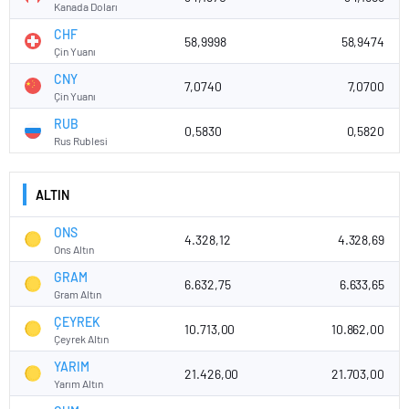
Kanada Doları
CHF
58,9998
58,9474
Çin Yuanı
CNY
7,0740
7,0700
Çin Yuanı
RUB
0,5830
0,5820
Rus Rublesi
ALTIN
ONS
4.328,12
4.328,69
Ons Altın
GRAM
6.632,75
6.633,65
Gram Altın
ÇEYREK
10.713,00
10.862,00
Çeyrek Altın
YARIM
21.426,00
21.703,00
Yarım Altın