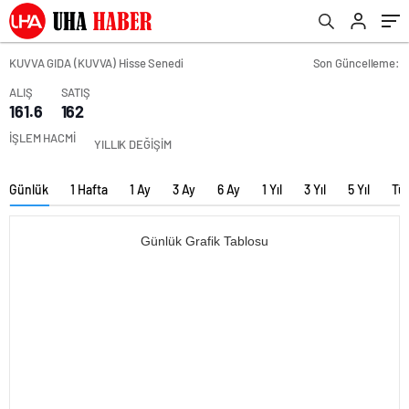
KUVVA GIDA (KUVVA) Hisse Senedi
Son Güncelleme:
ALIŞ
SATIŞ
161.6
162
İŞLEM HACMİ
YILLIK DEĞİŞİM
Günlük
1 Hafta
1 Ay
3 Ay
6 Ay
1 Yıl
3 Yıl
5 Yıl
Tü
Günlük Grafik Tablosu