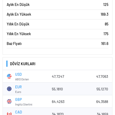
Aylık En Düşük
125
Aylık En Yüksek
169.3
Yıllık En Düşük
85
Yıllık En Yüksek
175
Baz Fiyatı
161.6
DÖVİZ KURLARI
USD
47,7247
47,7063
ABD Doları
EUR
55,1810
55,1270
Euro
GBP
64,4263
64,3588
İngiliz Sterlini
CAD
34,1870
34,1659