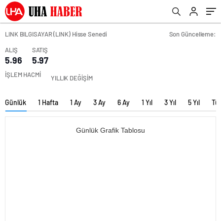
LINK BILGISAYAR (LINK) Hisse Senedi
Son Güncelleme:
ALIŞ
SATIŞ
5.96
5.97
İŞLEM HACMİ
YILLIK DEĞİŞİM
Günlük
1 Hafta
1 Ay
3 Ay
6 Ay
1 Yıl
3 Yıl
5 Yıl
Tü
Günlük Grafik Tablosu