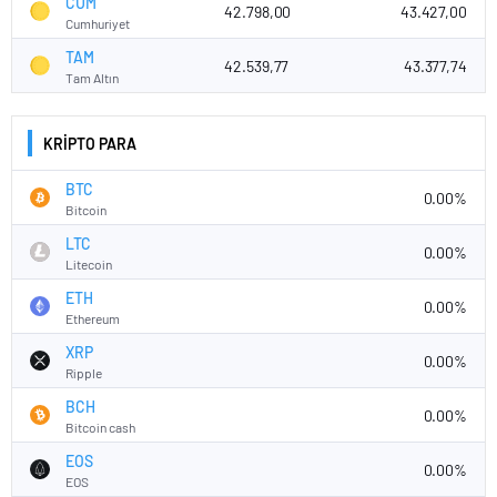
CUM
42.798,00
43.427,00
Cumhuriyet
TAM
42.539,77
43.377,74
Tam Altın
KRİPTO PARA
BTC
0.00%
Bitcoin
LTC
0.00%
Litecoin
ETH
0.00%
Ethereum
XRP
0.00%
Ripple
BCH
0.00%
Bitcoin cash
EOS
0.00%
EOS