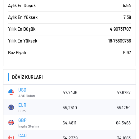
Aylık En Düşük
5.54
Aylık En Yüksek
7.38
Yıllık En Düşük
4.90731707
Yıllık En Yüksek
18.75609756
Baz Fiyatı
5.97
DÖVİZ KURLARI
USD
47,7436
47,6787
ABD Doları
EUR
55,2510
55,1254
Euro
GBP
64,4811
64,3468
İngiliz Sterlini
CAD
34,2339
34,1883