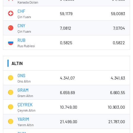
Kanada Doları
CHF
59,1179
59,0083
Çin Yuanı
CNY
7,0812
7,0704
Çin Yuanı
RUB
0,5825
0,5822
Rus Rublesi
ALTIN
ONS
4.341,07
4.341,63
Ons Altın
GRAM
6.659,69
6.660,55
Gram Altın
ÇEYREK
10.749,00
10.903,00
Çeyrek Altın
YARIM
21.499,00
21.787,00
Yarım Altın