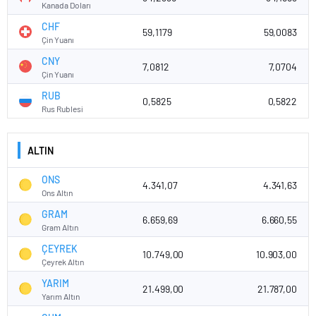
Kanada Doları
CHF
59,1179
59,0083
Çin Yuanı
CNY
7,0812
7,0704
Çin Yuanı
RUB
0,5825
0,5822
Rus Rublesi
ALTIN
ONS
4.341,07
4.341,63
Ons Altın
GRAM
6.659,69
6.660,55
Gram Altın
ÇEYREK
10.749,00
10.903,00
Çeyrek Altın
YARIM
21.499,00
21.787,00
Yarım Altın