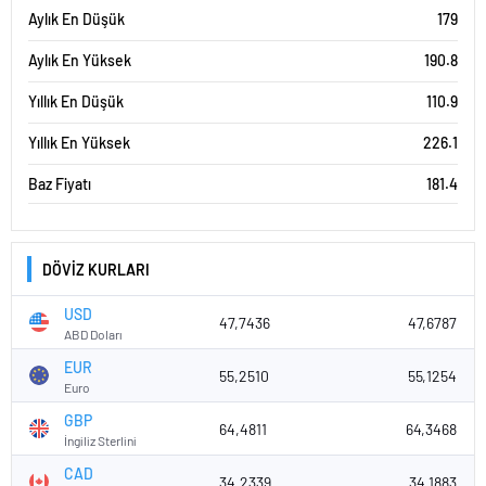
Aylık En Düşük
179
Aylık En Yüksek
190.8
Yıllık En Düşük
110.9
Yıllık En Yüksek
226.1
Baz Fiyatı
181.4
DÖVİZ KURLARI
USD
47,7436
47,6787
ABD Doları
EUR
55,2510
55,1254
Euro
GBP
64,4811
64,3468
İngiliz Sterlini
CAD
34,2339
34,1883