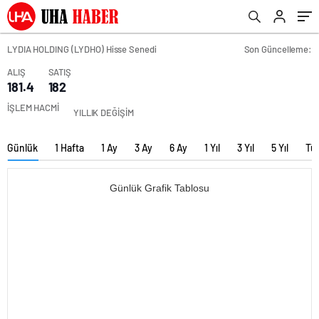
LYDIA HOLDING (LYDHO) Hisse Senedi
Son Güncelleme:
ALIŞ
SATIŞ
181.4
182
İŞLEM HACMİ
YILLIK DEĞİŞİM
Günlük
1 Hafta
1 Ay
3 Ay
6 Ay
1 Yıl
3 Yıl
5 Yıl
Tü
Günlük Grafik Tablosu