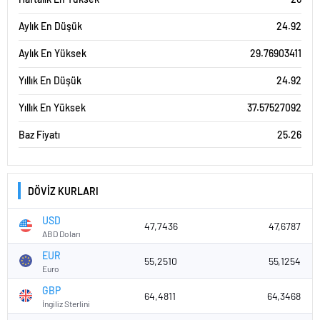
Aylık En Düşük
24.92
Aylık En Yüksek
29.76903411
Yıllık En Düşük
24.92
Yıllık En Yüksek
37.57527092
Baz Fiyatı
25.26
DÖVİZ KURLARI
USD
47,7436
47,6787
ABD Doları
EUR
55,2510
55,1254
Euro
GBP
64,4811
64,3468
İngiliz Sterlini