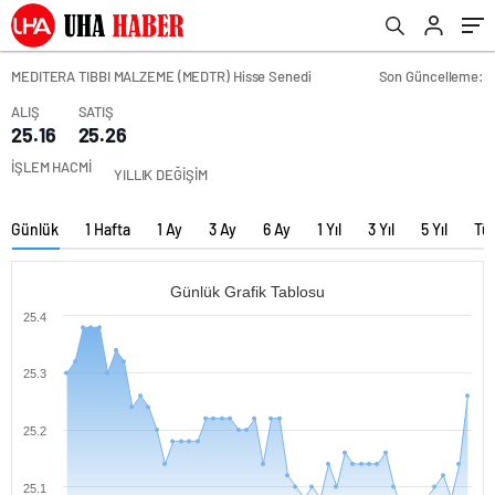
MEDITERA TIBBI MALZEME (MEDTR) Hisse Senedi
Son Güncelleme:
ALIŞ
SATIŞ
25.16
25.26
İŞLEM HACMİ
YILLIK DEĞİŞİM
Günlük
1 Hafta
1 Ay
3 Ay
6 Ay
1 Yıl
3 Yıl
5 Yıl
Tü
Günlük Grafik Tablosu
25.4
25.3
25.2
25.1