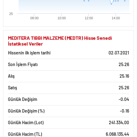
25
08:00
10:00
12:00
14:00
MEDITERA TIBBI MALZEME (MEDTR) Hisse Senedi
İstatiksel Veriler
Hissenin ilk işlem tarihi
02.07.2021
Son İşlem Fiyatı
25.26
Alış
25.16
Satış
25.26
Günlük Değişim
-0.04
Günlük Değişim (%)
-0.16
Günlük Hacim (Lot)
241.334,00
Günlük Hacim (TL)
6.068.135,44