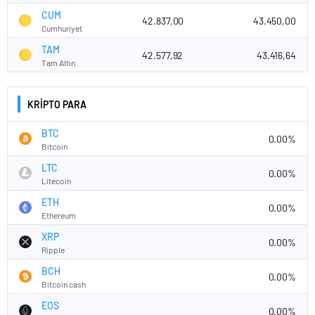
CUM
42.837,00
43.450,00
Cumhuriyet
TAM
42.577,92
43.416,64
Tam Altın
KRİPTO PARA
BTC
0.00%
Bitcoin
LTC
0.00%
Litecoin
ETH
0.00%
Ethereum
XRP
0.00%
Ripple
BCH
0.00%
Bitcoin cash
EOS
0.00%