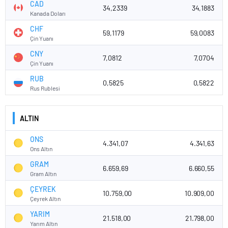
CAD
34,2339
34,1883
Kanada Doları
CHF
59,1179
59,0083
Çin Yuanı
CNY
7,0812
7,0704
Çin Yuanı
RUB
0,5825
0,5822
Rus Rublesi
ALTIN
ONS
4.341,07
4.341,63
Ons Altın
GRAM
6.659,69
6.660,55
Gram Altın
ÇEYREK
10.759,00
10.909,00
Çeyrek Altın
YARIM
21.518,00
21.798,00
Yarım Altın