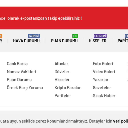
cel olarak e-postanızdan takip edebilirsiniz !
K
TAHMİNİ
LİG
EKONOMİ
E
R
HAVA DURUMU
PUAN DURUMU
HISSELER
PARI
Canlı Borsa
Altınlar
Foto Galeri
Namaz Vakitleri
Dövizler
Video Galeri
Puan Durumu
Hisseler
Yazarlar
Örnek Burç Yorumu
Kripto Paralar
Gazeteler
Pariteler
Sıcak Haber
evzuata uygun şekilde çerez konumlandırmaktayız. Detaylar için
veri pol