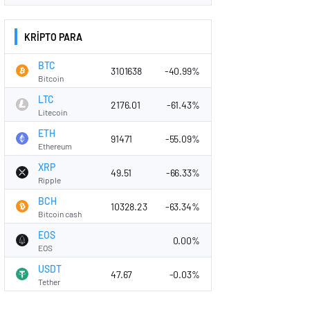
KRİPTO PARA
BTC
3101638
-40.99%
Bitcoin
LTC
2176.01
-61.43%
Litecoin
ETH
91471
-55.09%
Ethereum
XRP
49.51
-66.33%
Ripple
BCH
10328.23
-63.34%
Bitcoin cash
EOS
0.00%
EOS
USDT
47.67
-0.03%
Tether