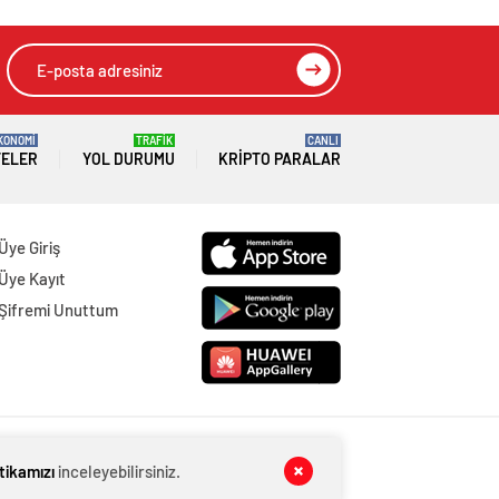
KONOMİ
TRAFİK
CANLI
TELER
YOL DURUMU
KRIPTO PARALAR
Üye Giriş
Üye Kayıt
Şifremi Unuttum
itikamızı
inceleyebilirsiniz.