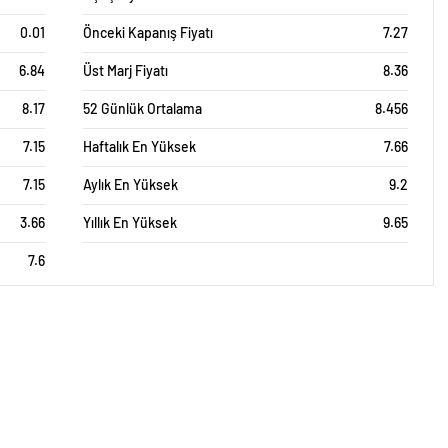
0.01
Önceki Kapanış Fiyatı
7.27
6.84
Üst Marj Fiyatı
8.36
8.17
52 Günlük Ortalama
8.456
7.15
Haftalık En Yüksek
7.66
7.15
Aylık En Yüksek
9.2
3.66
Yıllık En Yüksek
9.65
7.6