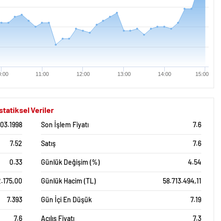
0:00
11:00
12:00
13:00
14:00
15:00
atiksel Veriler
.03.1998
Son İşlem Fiyatı
7.6
7.52
Satış
7.6
0.33
Günlük Değişim (%)
4.54
2.175,00
Günlük Hacim (TL)
58.713.494,11
7.393
Gün İçi En Düşük
7.19
7.6
Açılış Fiyatı
7.3