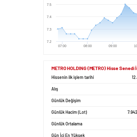
7.5
7.4
7.3
7.2
07:00
08:00
09:00
1
METRO HOLDING (METRO) Hisse Senedi İst
Hissenin ilk işlem tarihi
12
Alış
Günlük Değişim
Günlük Hacim (Lot)
7.94
Günlük Ortalama
Gün İçi En Yüksek