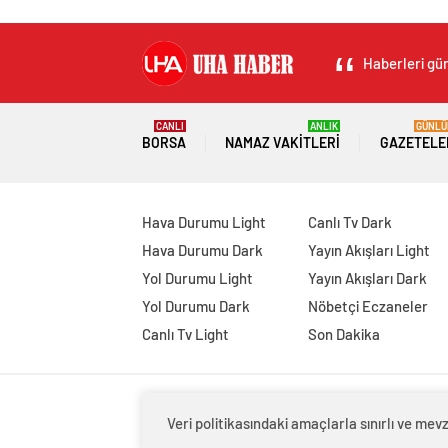
Haberleri gün
CANLI
ANLIK
GÜNLÜ
BORSA
NAMAZ VAKITLERI
GAZETELE
Hava Durumu Light
Canlı Tv Dark
Hava Durumu Dark
Yayın Akışları Light
Yol Durumu Light
Yayın Akışları Dark
Yol Durumu Dark
Nöbetçi Eczaneler
Canlı Tv Light
Son Dakika
Veri politikasındaki amaçlarla sınırlı ve m