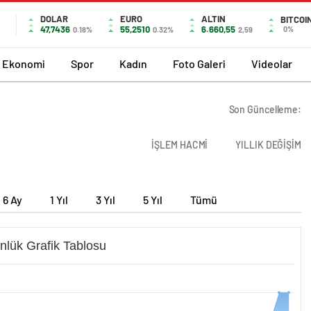
DOLAR
EURO
ALTIN
BITCOI
47,7436
55,2510
6.660,55
0%
0.18%
0.32%
2,59
Ekonomi
Spor
Kadın
Foto Galeri
Videolar
Son Güncelleme:
İŞLEM HACMİ
YILLIK DEĞİŞİM
6 Ay
1 Yıl
3 Yıl
5 Yıl
Tümü
nlük Grafik Tablosu