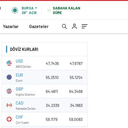
SABAHA KALAN
N
BURSA
SÜRE
26°
AÇIK
Yazarlar
Gazeteler
DÖVİZ KURLARI
USD
47,7436
47,6787
ABD Doları
EUR
55,2510
55,1254
Euro
GBP
64,4811
64,3468
İngiliz Sterlini
CAD
34,2339
34,1883
Kanada Doları
CHF
59,1179
59,0083
Çin Yuanı