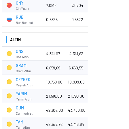
CNY
7,0812
7,0704
Çin Yuanı
RUB
0,5825
0,5822
Rus Rublesi
ALTIN
ONS
4.341,07
4.341,63
Ons Altın
GRAM
6.659,69
6.660,55
Gram Altın
ÇEYREK
10.759,00
10.909,00
Çeyrek Altın
YARIM
21.518,00
21.798,00
Yarım Altın
CUM
42.837,00
43.450,00
Cumhuriyet
TAM
42.577,92
43.416,64
Tam Altın