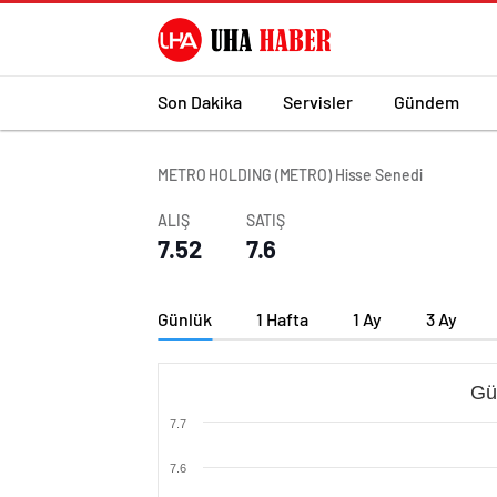
Son Dakika
Servisler
Gündem
METRO HOLDING (METRO) Hisse Senedi
ALIŞ
SATIŞ
7.52
7.6
Günlük
1 Hafta
1 Ay
3 Ay
Gü
7.7
7.6