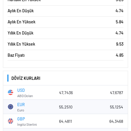
Aylık En Düşük
4.74
Aylık En Yüksek
5.84
Yıllık En Düşük
4.74
Yıllık En Yüksek
9.53
Baz Fiyatı
4.85
DÖVİZ KURLARI
USD
47,7436
47,6787
ABD Doları
EUR
55,2510
55,1254
Euro
GBP
64,4811
64,3468
İngiliz Sterlini