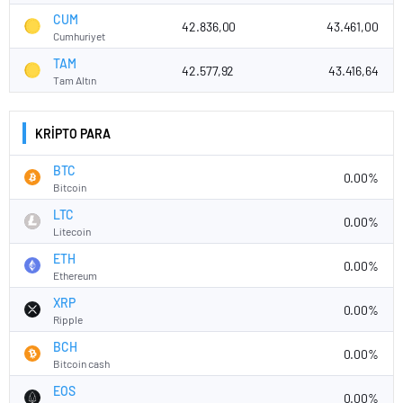
CUM
42.836,00
43.461,00
Cumhuriyet
TAM
42.577,92
43.416,64
Tam Altın
KRİPTO PARA
BTC
0.00%
Bitcoin
LTC
0.00%
Litecoin
ETH
0.00%
Ethereum
XRP
0.00%
Ripple
BCH
0.00%
Bitcoin cash
EOS
0.00%