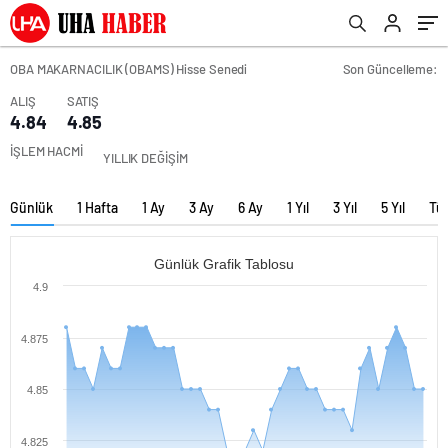
OBA MAKARNACILIK (OBAMS) Hisse Senedi
Son Güncelleme:
ALIŞ
SATIŞ
4.84
4.85
İŞLEM HACMİ
YILLIK DEĞİŞİM
Günlük
1 Hafta
1 Ay
3 Ay
6 Ay
1 Yıl
3 Yıl
5 Yıl
Tü
Günlük Grafik Tablosu
4.9
4.875
4.85
4.825