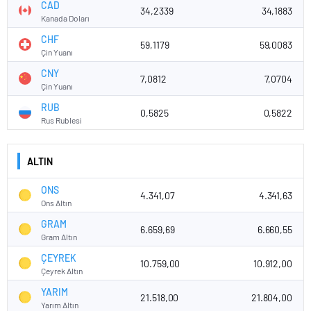
CAD
34,2339
34,1883
Kanada Doları
CHF
59,1179
59,0083
Çin Yuanı
CNY
7,0812
7,0704
Çin Yuanı
RUB
0,5825
0,5822
Rus Rublesi
ALTIN
ONS
4.341,07
4.341,63
Ons Altın
GRAM
6.659,69
6.660,55
Gram Altın
ÇEYREK
10.759,00
10.912,00
Çeyrek Altın
YARIM
21.518,00
21.804,00
Yarım Altın