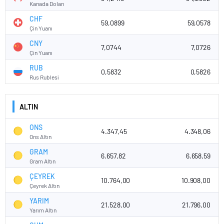
Kanada Doları
CHF
59,0899
59,0578
Çin Yuanı
CNY
7,0744
7,0726
Çin Yuanı
RUB
0,5832
0,5826
Rus Rublesi
ALTIN
ONS
4.347,45
4.348,06
Ons Altın
GRAM
6.657,82
6.658,59
Gram Altın
ÇEYREK
10.764,00
10.908,00
Çeyrek Altın
YARIM
21.528,00
21.796,00
Yarım Altın