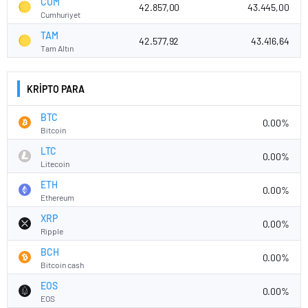
CUM
42.857,00
43.445,00
Cumhuriyet
TAM
42.577,92
43.416,64
Tam Altın
KRİPTO PARA
BTC
0.00%
Bitcoin
LTC
0.00%
Litecoin
ETH
0.00%
Ethereum
XRP
0.00%
Ripple
BCH
0.00%
Bitcoin cash
EOS
0.00%
EOS