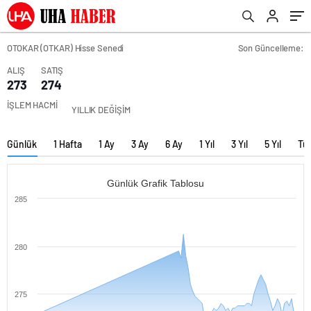
OTOKAR (OTKAR) Hisse Senedi
Son Güncelleme:
ALIŞ
SATIŞ
273
274
İŞLEM HACMİ
YILLIK DEĞİŞİM
Günlük
1 Hafta
1 Ay
3 Ay
6 Ay
1 Yıl
3 Yıl
5 Yıl
Tü
Günlük Grafik Tablosu
285
280
275