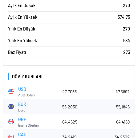
Aylık En Düşük
270
Aylık En Yüksek
374.75
Yıllık En Düşük
270
Yıllık En Yüksek
584
Baz Fiyatı
273
DÖVİZ KURLARI
USD
47,7033
47,6892
ABD Doları
EUR
55,2030
55,1846
Euro
GBP
64,4625
64,4169
İngiliz Sterlini
CAD
34,2419
34,2302