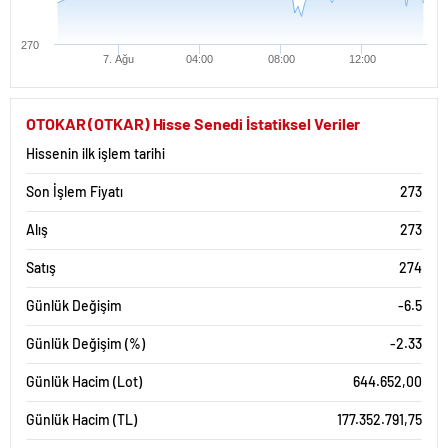
270
7. Ağu
04:00
08:00
12:00
OTOKAR (OTKAR) Hisse Senedi İstatiksel Veriler
Hissenin ilk işlem tarihi
Son İşlem Fiyatı
273
Alış
273
Satış
274
Günlük Değişim
-6.5
Günlük Değişim (%)
-2.33
Günlük Hacim (Lot)
644.652,00
Günlük Hacim (TL)
177.352.791,75