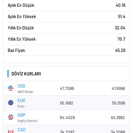
Aylık En Düşük
40.16
Aylık En Yüksek
51.4
Yıllık En Düşük
32.04
Yıllık En Yüksek
70.7
Baz Fiyatı
45.26
DÖVİZ KURLARI
USD
47,7089
47,6996
ABD Doları
EUR
55,1692
55,1599
Euro
GBP
64,4028
64,3882
İngiliz Sterlini
CAD
34,2287
34,2088