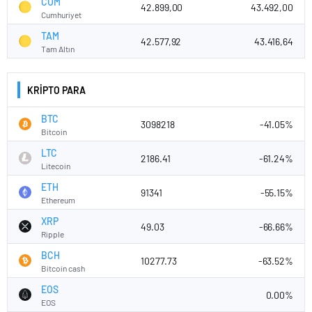
CUM
42.899,00
43.492,00
Cumhuriyet
TAM
42.577,92
43.416,64
Tam Altın
KRİPTO PARA
BTC
3098218
-41.05%
Bitcoin
LTC
2186.41
-61.24%
Litecoin
ETH
91341
-55.15%
Ethereum
XRP
49.03
-66.66%
Ripple
BCH
10277.73
-63.52%
Bitcoin cash
EOS
0.00%
EOS