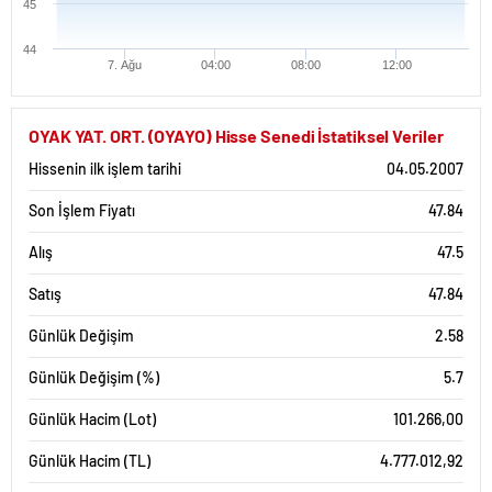
45
44
7. Ağu
04:00
08:00
12:00
OYAK YAT. ORT. (OYAYO) Hisse Senedi İstatiksel Veriler
Hissenin ilk işlem tarihi
04.05.2007
Son İşlem Fiyatı
47.84
Alış
47.5
Satış
47.84
Günlük Değişim
2.58
Günlük Değişim (%)
5.7
Günlük Hacim (Lot)
101.266,00
Günlük Hacim (TL)
4.777.012,92