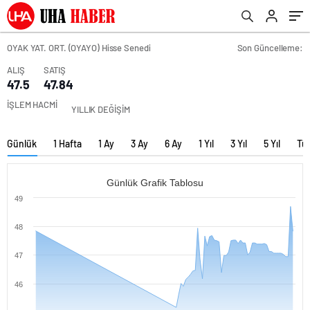
OYAK YAT. ORT. (OYAYO) Hisse Senedi
Son Güncelleme:
ALIŞ
SATIŞ
47.5
47.84
İŞLEM HACMİ
YILLIK DEĞİŞİM
Günlük
1 Hafta
1 Ay
3 Ay
6 Ay
1 Yıl
3 Yıl
5 Yıl
Tü
Günlük Grafik Tablosu
49
48
47
46