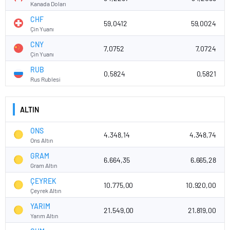
Kanada Doları
CHF
59,0412
59,0024
Çin Yuanı
CNY
7,0752
7,0724
Çin Yuanı
RUB
0,5824
0,5821
Rus Rublesi
ALTIN
ONS
4.348,14
4.348,74
Ons Altın
GRAM
6.664,35
6.665,28
Gram Altın
ÇEYREK
10.775,00
10.920,00
Çeyrek Altın
YARIM
21.549,00
21.819,00
Yarım Altın