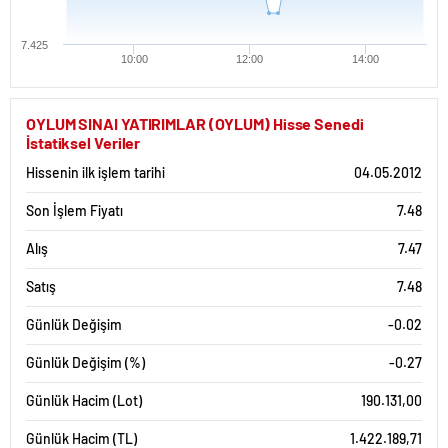
7.425
10:00
12:00
14:00
OYLUM SINAI YATIRIMLAR (OYLUM) Hisse Senedi
İstatiksel Veriler
Hissenin ilk işlem tarihi
04.05.2012
Son İşlem Fiyatı
7.48
Alış
7.47
Satış
7.48
Günlük Değişim
-0.02
Günlük Değişim (%)
-0.27
Günlük Hacim (Lot)
190.131,00
Günlük Hacim (TL)
1.422.189,71