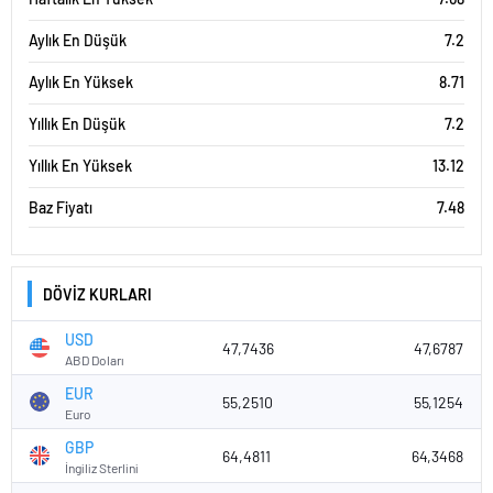
Aylık En Düşük
7.2
Aylık En Yüksek
8.71
Yıllık En Düşük
7.2
Yıllık En Yüksek
13.12
Baz Fiyatı
7.48
DÖVİZ KURLARI
USD
47,7436
47,6787
ABD Doları
EUR
55,2510
55,1254
Euro
GBP
64,4811
64,3468
İngiliz Sterlini