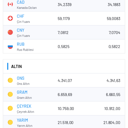
CAD
34,2339
34,1883
Kanada Doları
CHF
59,1179
59,0083
Çin Yuanı
CNY
7,0812
7,0704
Çin Yuanı
RUB
0,5825
0,5822
Rus Rublesi
ALTIN
ONS
4.341,07
4.341,63
Ons Altın
GRAM
6.659,69
6.660,55
Gram Altın
ÇEYREK
10.759,00
10.912,00
Çeyrek Altın
YARIM
21.518,00
21.804,00
Yarım Altın