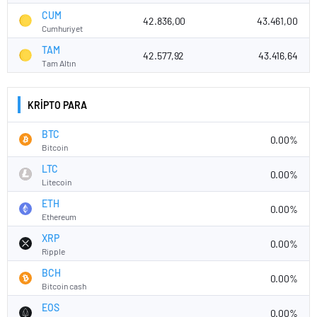
CUM
42.836,00
43.461,00
Cumhuriyet
TAM
42.577,92
43.416,64
Tam Altın
KRİPTO PARA
BTC
0.00%
Bitcoin
LTC
0.00%
Litecoin
ETH
0.00%
Ethereum
XRP
0.00%
Ripple
BCH
0.00%
Bitcoin cash
EOS
0.00%