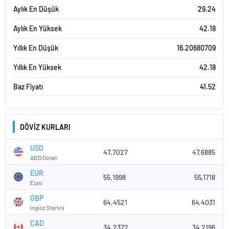
Aylık En Düşük
29.24
Aylık En Yüksek
42.18
Yıllık En Düşük
16.20680709
Yıllık En Yüksek
42.18
Baz Fiyatı
41.52
DÖVİZ KURLARI
USD
47,7027
47,6885
ABD Doları
EUR
55,1998
55,1718
Euro
GBP
64,4521
64,4031
İngiliz Sterlini
CAD
34,2372
34,2196