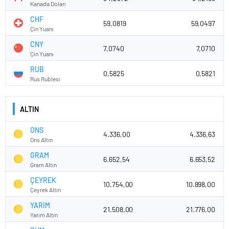
Kanada Doları
CHF
59,0819
59,0497
Çin Yuanı
CNY
7,0740
7,0710
Çin Yuanı
RUB
0,5825
0,5821
Rus Rublesi
ALTIN
ONS
4.336,00
4.336,63
Ons Altın
GRAM
6.652,54
6.653,52
Gram Altın
ÇEYREK
10.754,00
10.898,00
Çeyrek Altın
YARIM
21.508,00
21.776,00
Yarım Altın