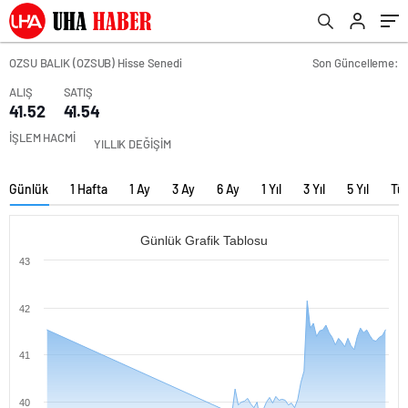
OZSU BALIK (OZSUB) Hisse Senedi
Son Güncelleme:
ALIŞ
SATIŞ
41.52
41.54
İŞLEM HACMİ
YILLIK DEĞİŞİM
Günlük
1 Hafta
1 Ay
3 Ay
6 Ay
1 Yıl
3 Yıl
5 Yıl
Tü
Günlük Grafik Tablosu
43
42
41
40