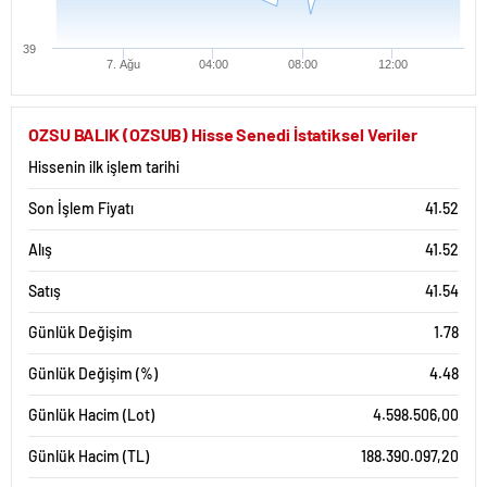
39
7. Ağu
04:00
08:00
12:00
OZSU BALIK (OZSUB) Hisse Senedi İstatiksel Veriler
Hissenin ilk işlem tarihi
Son İşlem Fiyatı
41.52
Alış
41.52
Satış
41.54
Günlük Değişim
1.78
Günlük Değişim (%)
4.48
Günlük Hacim (Lot)
4.598.506,00
Günlük Hacim (TL)
188.390.097,20