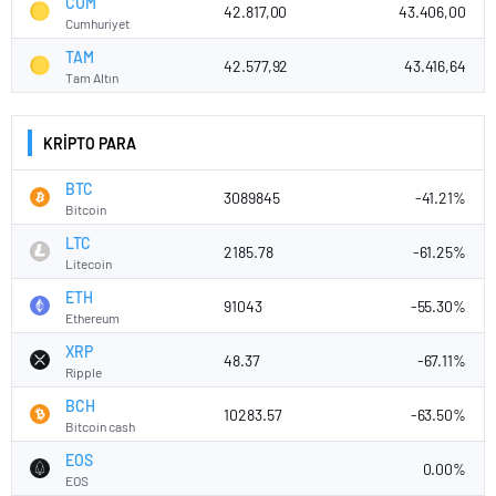
CUM
42.817,00
43.406,00
Cumhuriyet
TAM
42.577,92
43.416,64
Tam Altın
KRİPTO PARA
BTC
3089845
-41.21%
Bitcoin
LTC
2185.78
-61.25%
Litecoin
ETH
91043
-55.30%
Ethereum
XRP
48.37
-67.11%
Ripple
BCH
10283.57
-63.50%
Bitcoin cash
EOS
0.00%
EOS