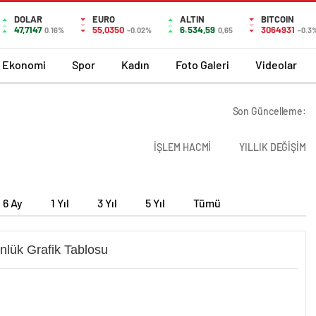
DOLAR
EURO
ALTIN
BITCOIN
47,7147
55,0350
6.534,59
3064931
0.16%
-0.02%
0,65
-0.3
Ekonomi
Spor
Kadın
Foto Galeri
Videolar
Son Güncelleme:
İŞLEM HACMİ
YILLIK DEĞİŞİM
6 Ay
1 Yıl
3 Yıl
5 Yıl
Tümü
nlük Grafik Tablosu