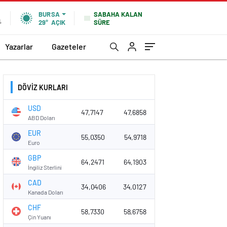
SABAHA KALAN
BURSA
SÜRE
%
29°
AÇIK
Yazarlar
Gazeteler
DÖVİZ KURLARI
USD
47,7147
47,6858
ABD Doları
EUR
55,0350
54,9718
Euro
GBP
64,2471
64,1903
İngiliz Sterlini
CAD
34,0406
34,0127
Kanada Doları
CHF
58,7330
58,6758
Çin Yuanı