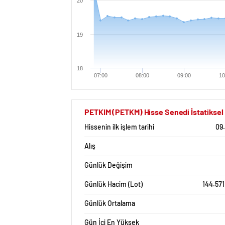
20
19
18
07:00
08:00
09:00
10
PETKIM (PETKM) Hisse Senedi İstatiksel 
Hissenin ilk işlem tarihi
09
Alış
Günlük Değişim
Günlük Hacim (Lot)
144.571
Günlük Ortalama
Gün İçi En Yüksek