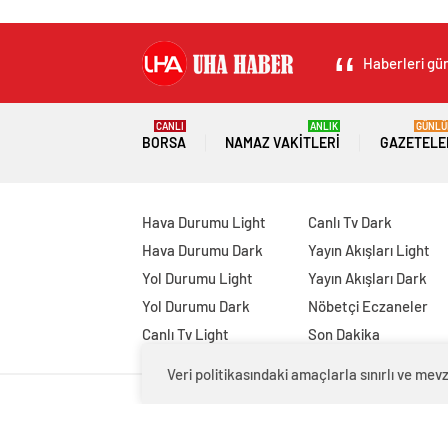
Haberleri gün
CANLI
ANLIK
GÜNLÜ
BORSA
NAMAZ VAKITLERI
GAZETELE
Hava Durumu Light
Canlı Tv Dark
Hava Durumu Dark
Yayın Akışları Light
Yol Durumu Light
Yayın Akışları Dark
Yol Durumu Dark
Nöbetçi Eczaneler
Canlı Tv Light
Son Dakika
Veri politikasındaki amaçlarla sınırlı ve m