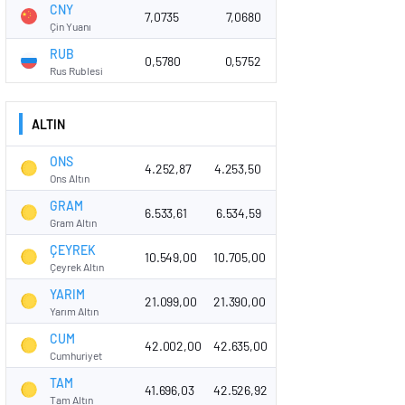
CNY
7,0735
7,0680
Çin Yuanı
RUB
0,5780
0,5752
Rus Rublesi
ALTIN
ONS
4.252,87
4.253,50
Ons Altın
GRAM
6.533,61
6.534,59
Gram Altın
ÇEYREK
10.549,00
10.705,00
Çeyrek Altın
YARIM
21.099,00
21.390,00
Yarım Altın
CUM
42.002,00
42.635,00
Cumhuriyet
TAM
41.696,03
42.526,92
Tam Altın