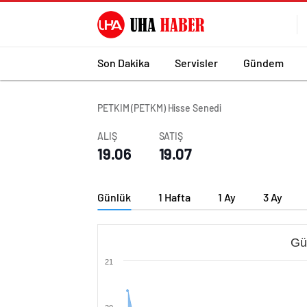
Son Dakika
Servisler
Gündem
PETKIM (PETKM) Hisse Senedi
ALIŞ
SATIŞ
19.06
19.07
Günlük
1 Hafta
1 Ay
3 Ay
Gü
21