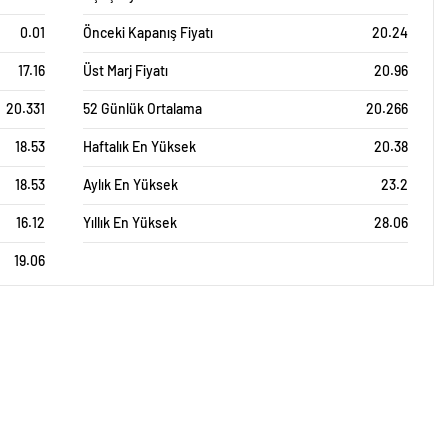
0.01
Önceki Kapanış Fiyatı
20.24
17.16
Üst Marj Fiyatı
20.96
20.331
52 Günlük Ortalama
20.266
18.53
Haftalık En Yüksek
20.38
18.53
Aylık En Yüksek
23.2
16.12
Yıllık En Yüksek
28.06
19.06