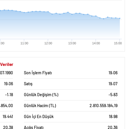
:00
11:00
12:00
13:00
14:00
15:00
Veriler
.07.1990
Son İşlem Fiyatı
19.06
19.06
Satış
19.07
-1.18
Günlük Değişim (%)
-5.83
.854,00
Günlük Hacim (TL)
2.810.559.184,19
19.441
Gün İçi En Düşük
18.98
20.38
Açılış Fiyatı
20.36