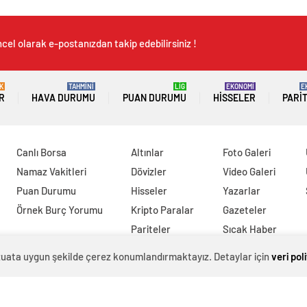
cel olarak e-postanızdan takip edebilirsiniz !
K
TAHMİNİ
LİG
EKONOMİ
E
R
HAVA DURUMU
PUAN DURUMU
HISSELER
PARI
Canlı Borsa
Altınlar
Foto Galeri
Namaz Vakitleri
Dövizler
Video Galeri
Puan Durumu
Hisseler
Yazarlar
Örnek Burç Yorumu
Kripto Paralar
Gazeteler
Pariteler
Sıcak Haber
evzuata uygun şekilde çerez konumlandırmaktayız. Detaylar için
veri pol