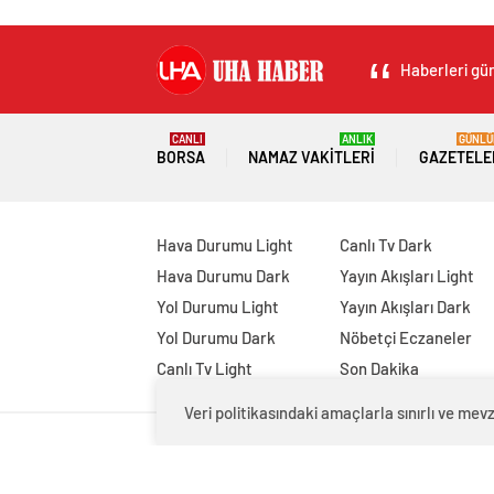
Haberleri gün
CANLI
ANLIK
GÜNLÜ
BORSA
NAMAZ VAKITLERI
GAZETELE
Hava Durumu Light
Canlı Tv Dark
Hava Durumu Dark
Yayın Akışları Light
Yol Durumu Light
Yayın Akışları Dark
Yol Durumu Dark
Nöbetçi Eczaneler
Canlı Tv Light
Son Dakika
Veri politikasındaki amaçlarla sınırlı ve m