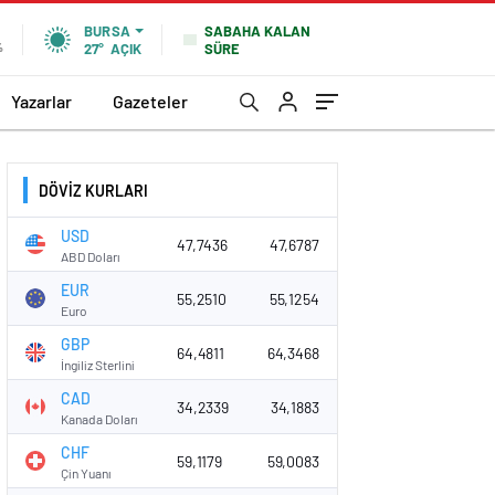
SABAHA KALAN
BURSA
SÜRE
%
27°
AÇIK
Yazarlar
Gazeteler
DÖVİZ KURLARI
USD
47,7436
47,6787
ABD Doları
EUR
55,2510
55,1254
Euro
GBP
64,4811
64,3468
İngiliz Sterlini
CAD
34,2339
34,1883
Kanada Doları
CHF
59,1179
59,0083
Çin Yuanı