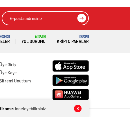
KONOMİ
TRAFİK
CANLI
TELER
YOL DURUMU
KRIPTO PARALAR
Üye Giriş
Üye Kayıt
Şifremi Unuttum
itikamızı
inceleyebilirsiniz.