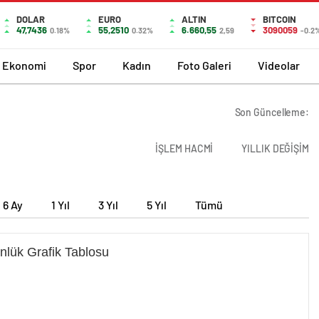
DOLAR
EURO
ALTIN
BITCOIN
47,7436
55,2510
6.660,55
3090059
0.18%
0.32%
2,59
-0.2
Ekonomi
Spor
Kadın
Foto Galeri
Videolar
Son Güncelleme:
İŞLEM HACMİ
YILLIK DEĞİŞİM
6 Ay
1 Yıl
3 Yıl
5 Yıl
Tümü
nlük Grafik Tablosu