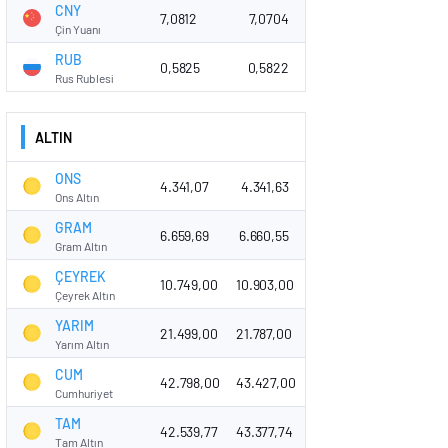
CNY
7,0812
7,0704
Çin Yuanı
RUB
0,5825
0,5822
Rus Rublesi
ALTIN
ONS
4.341,07
4.341,63
Ons Altın
GRAM
6.659,69
6.660,55
Gram Altın
ÇEYREK
10.749,00
10.903,00
Çeyrek Altın
YARIM
21.499,00
21.787,00
Yarım Altın
CUM
42.798,00
43.427,00
Cumhuriyet
TAM
42.539,77
43.377,74
Tam Altın