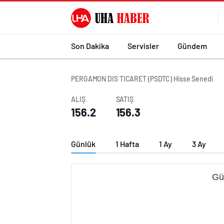
Son Dakika
Servisler
Gündem
PERGAMON DIS TICARET (PSDTC) Hisse Senedi
ALIŞ
SATIŞ
156.2
156.3
Günlük
1 Hafta
1 Ay
3 Ay
Gü