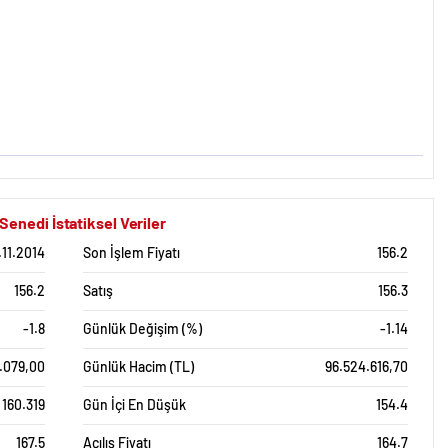
nedi İstatiksel Veriler
.11.2014
Son İşlem Fiyatı
156.2
156.2
Satış
156.3
-1.8
Günlük Değişim (%)
-1.14
.079,00
Günlük Hacim (TL)
96.524.616,70
160.319
Gün İçi En Düşük
154.4
167.5
Açılış Fiyatı
164.7