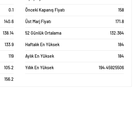
0.1
Önceki Kapanış Fiyatı
158
140.6
Üst Marj Fiyatı
171.8
138.14
52 Günlük Ortalama
132.364
133.9
Haftalık En Yüksek
184
119
Aylık En Yüksek
184
105.2
Yıllık En Yüksek
194.45925506
156.2