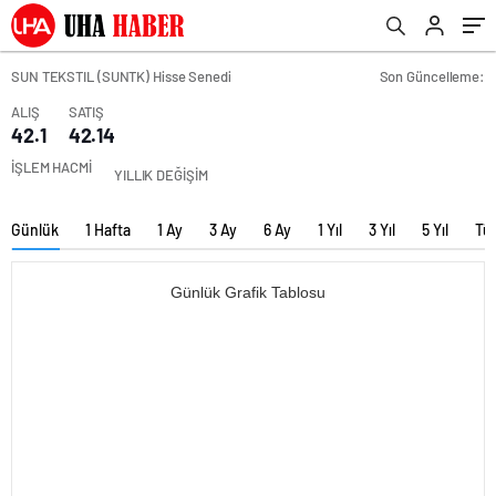
SUN TEKSTIL (SUNTK) Hisse Senedi
Son Güncelleme:
ALIŞ
SATIŞ
42.1
42.14
İŞLEM HACMİ
YILLIK DEĞİŞİM
Günlük
1 Hafta
1 Ay
3 Ay
6 Ay
1 Yıl
3 Yıl
5 Yıl
Tü
Günlük Grafik Tablosu