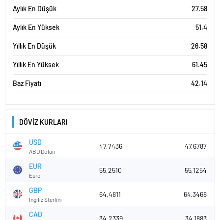
Aylık En Düşük
27.58
Aylık En Yüksek
51.4
Yıllık En Düşük
26.58
Yıllık En Yüksek
61.45
Baz Fiyatı
42.14
DÖVİZ KURLARI
USD
47,7436
47,6787
ABD Doları
EUR
55,2510
55,1254
Euro
GBP
64,4811
64,3468
İngiliz Sterlini
CAD
34,2339
34,1883