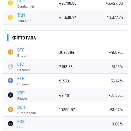
CUM
42.798,00
43.427,00
Cumhuriyet
TAM
42.539,77
43.377,74
Tam Altın
KRİPTO PARA
BTC
3096264
-41.09%
Bitcoin
LTC
2192.58
-61.13%
Litecoin
ETH
91350
-55.14%
Ethereum
XRP
49.49
-66.35%
Ripple
BCH
10290.97
-63.47%
Bitcoin cash
EOS
0.00%
EOS