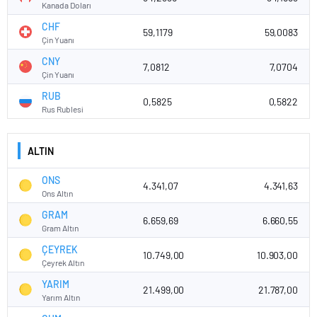
Kanada Doları
CHF
59,1179
59,0083
Çin Yuanı
CNY
7,0812
7,0704
Çin Yuanı
RUB
0,5825
0,5822
Rus Rublesi
ALTIN
ONS
4.341,07
4.341,63
Ons Altın
GRAM
6.659,69
6.660,55
Gram Altın
ÇEYREK
10.749,00
10.903,00
Çeyrek Altın
YARIM
21.499,00
21.787,00
Yarım Altın