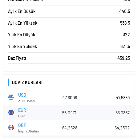
Aylık En Düşük
440.5
Aylık En Yüksek
538.5
Yıllık En Düşük
322
Yıllık En Yüksek
621.5
Baz Fiyatı
459.25
DÖVİZ KURLARI
USD
47,6006
47,5889
ABD Doları
EUR
55,0471
55,0367
Euro
GBP
64,2528
64,2302
İngiliz Sterlini