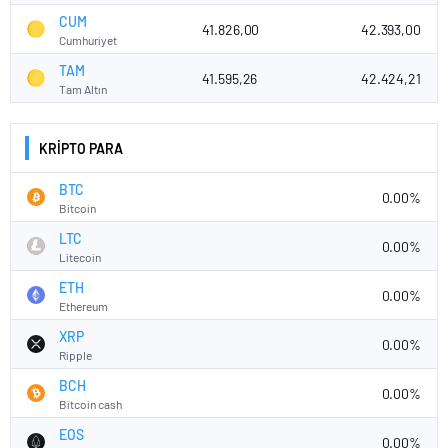
CUM
41.826,00
42.393,00
Cumhuriyet
TAM
41.595,26
42.424,21
Tam Altın
KRİPTO PARA
BTC
0.00%
Bitcoin
LTC
0.00%
Litecoin
ETH
0.00%
Ethereum
XRP
0.00%
Ripple
BCH
0.00%
Bitcoin cash
EOS
0.00%