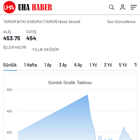
TARKIM BITKI KORUMA (TARKM) Hisse Senedi
Son Güncelleme:
ALIŞ
SATIŞ
453.75
454
İŞLEM HACMİ
YILLIK DEĞİŞİM
Günlük
1 Hafta
1 Ay
3 Ay
6 Ay
1 Yıl
3 Yıl
5 Yıl
Tü
Günlük Grafik Tablosu
465
460
455