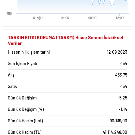
450
6. Ağu
04:00
08:00
12:00
TARKIM BITKI KORUMA (TARKM) Hisse Senedi İstatiksel
Veriler
Hissenin ilk işlem tarihi
12.09.2023
Son İşlem Fiyatı
454
Alış
453.75
Satış
454
Günlük Değişim
-5.25
Günlük Değişim (%)
-1.14
Günlük Hacim (Lot)
90.139,00
Günlük Hacim (TL)
41.114.248,00