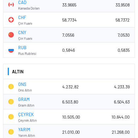
CAD
33,9665
33,9508
Kanada Doları
CHF
58,7734
58,7372
Çin Yuanı
CNY
7,0556
7,0530
Çin Yuanı
RUB
0,5846
0,5835
Rus Rublesi
ALTIN
ONS
4.232,82
4.233,39
Ons Altın
GRAM
6.503,80
6.504,63
Gram Altın
ÇEYREK
10.505,00
10.644,00
Çeyrek Altın
YARIM
21.010,00
21.268,00
Yarım Altın