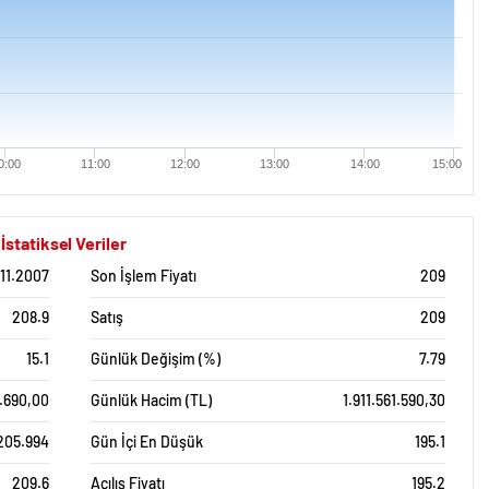
0:00
11:00
12:00
13:00
14:00
15:00
tatiksel Veriler
.11.2007
Son İşlem Fiyatı
209
208.9
Satış
209
15.1
Günlük Değişim (%)
7.79
.690,00
Günlük Hacim (TL)
1.911.561.590,30
205.994
Gün İçi En Düşük
195.1
209.6
Açılış Fiyatı
195.2