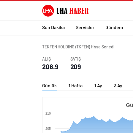
Son Dakika
Servisler
Gündem
TEKFEN HOLDING (TKFEN) Hisse Senedi
ALIŞ
SATIŞ
208.9
209
Günlük
1 Hafta
1 Ay
3 Ay
Gü
210
205