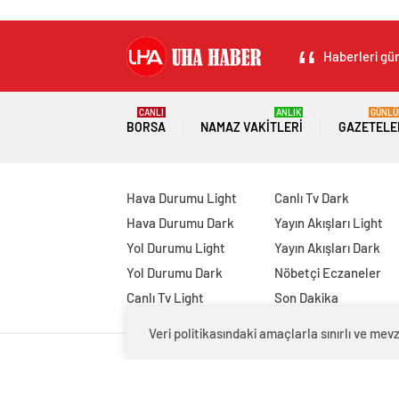
Haberleri gün
CANLI
ANLIK
GÜNLÜ
BORSA
NAMAZ VAKITLERI
GAZETELE
Hava Durumu Light
Canlı Tv Dark
Hava Durumu Dark
Yayın Akışları Light
Yol Durumu Light
Yayın Akışları Dark
Yol Durumu Dark
Nöbetçi Eczaneler
Canlı Tv Light
Son Dakika
Veri politikasındaki amaçlarla sınırlı ve m