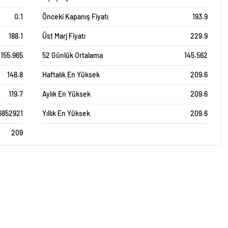
0.1
Önceki Kapanış Fiyatı
193.9
188.1
Üst Marj Fiyatı
229.9
155.965
52 Günlük Ortalama
145.562
148.8
Haftalık En Yüksek
209.6
119.7
Aylık En Yüksek
209.6
6852921
Yıllık En Yüksek
209.6
209