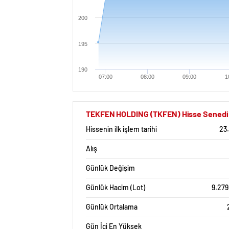
200
195
190
07:00
08:00
09:00
1
TEKFEN HOLDING (TKFEN) Hisse Senedi İs
Hissenin ilk işlem tarihi
23
Alış
Günlük Değişim
Günlük Hacim (Lot)
9.279
Günlük Ortalama
Gün İçi En Yüksek