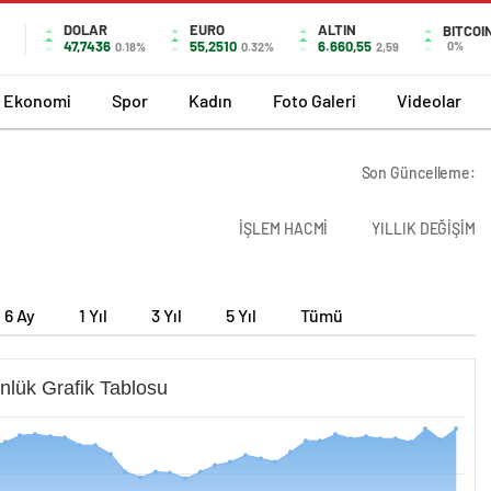
DOLAR
EURO
ALTIN
BITCOI
47,7436
55,2510
6.660,55
0%
0.18%
0.32%
2,59
Ekonomi
Spor
Kadın
Foto Galeri
Videolar
Son Güncelleme:
İŞLEM HACMİ
YILLIK DEĞİŞİM
6 Ay
1 Yıl
3 Yıl
5 Yıl
Tümü
nlük Grafik Tablosu