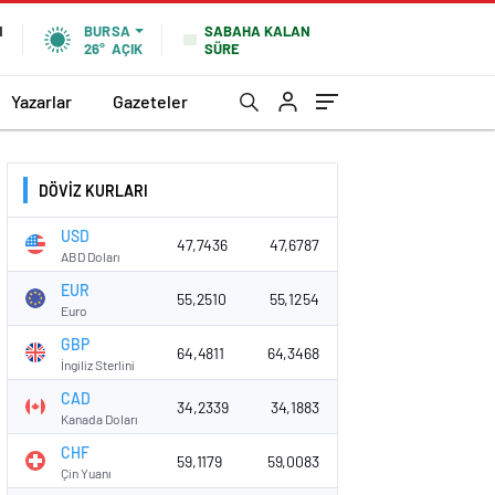
SABAHA KALAN
N
BURSA
SÜRE
26°
AÇIK
Yazarlar
Gazeteler
DÖVİZ KURLARI
USD
47,7436
47,6787
ABD Doları
EUR
55,2510
55,1254
Euro
GBP
64,4811
64,3468
İngiliz Sterlini
CAD
34,2339
34,1883
Kanada Doları
CHF
59,1179
59,0083
Çin Yuanı