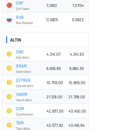
CNY
7,0812
7,0704
Çin Yuanı
RUB
0,5825
0,5822
Rus Rublesi
ALTIN
ONS
4.341,07
4.341,63
Ons Altın
GRAM
6.659,69
6.660,55
Gram Altın
ÇEYREK
10.759,00
10.909,00
Çeyrek Altın
YARIM
21.518,00
21.798,00
Yarım Altın
CUM
42.837,00
43.450,00
Cumhuriyet
TAM
42.577,92
43.416,64
Tam Altın