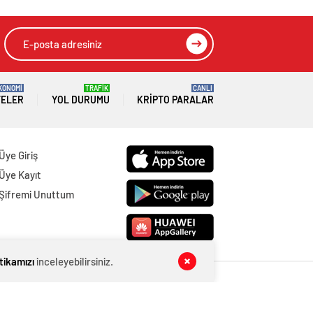
KONOMİ
TRAFİK
CANLI
TELER
YOL DURUMU
KRIPTO PARALAR
Üye Giriş
Üye Kayıt
Şifremi Unuttum
itikamızı
inceleyebilirsiniz.