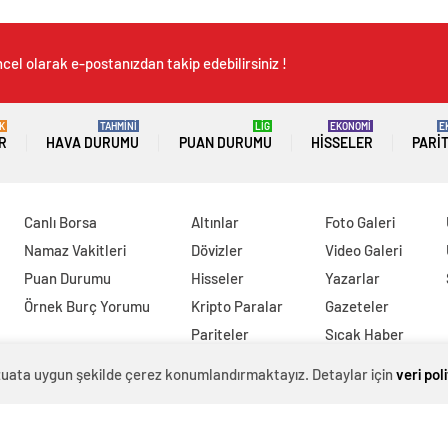
cel olarak e-postanızdan takip edebilirsiniz !
K
TAHMİNİ
LİG
EKONOMİ
E
R
HAVA DURUMU
PUAN DURUMU
HISSELER
PARI
Canlı Borsa
Altınlar
Foto Galeri
Namaz Vakitleri
Dövizler
Video Galeri
Puan Durumu
Hisseler
Yazarlar
Örnek Burç Yorumu
Kripto Paralar
Gazeteler
Pariteler
Sıcak Haber
evzuata uygun şekilde çerez konumlandırmaktayız. Detaylar için
veri pol