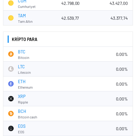
CUM
42.798,00
43.427,00
Cumhuriyet
TAM
42.539,77
43.377,74
Tam Altın
KRİPTO PARA
BTC
0.00%
Bitcoin
LTC
0.00%
Litecoin
ETH
0.00%
Ethereum
XRP
0.00%
Ripple
BCH
0.00%
Bitcoin cash
EOS
0.00%
EOS