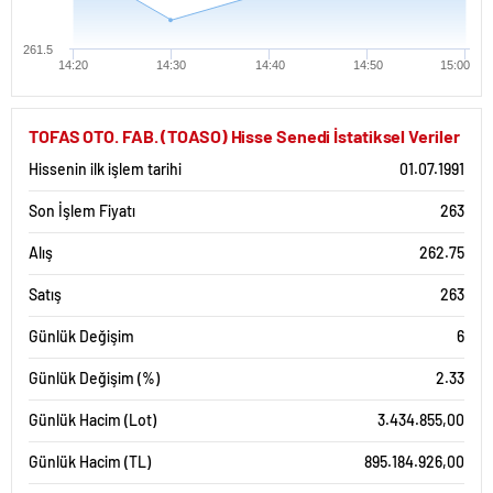
261.5
14:20
14:30
14:40
14:50
15:00
TOFAS OTO. FAB. (TOASO) Hisse Senedi İstatiksel Veriler
Hissenin ilk işlem tarihi
01.07.1991
Son İşlem Fiyatı
263
Alış
262.75
Satış
263
Günlük Değişim
6
Günlük Değişim (%)
2.33
Günlük Hacim (Lot)
3.434.855,00
Günlük Hacim (TL)
895.184.926,00