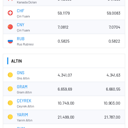
Kanada Doları
CHF
59,1179
59,0083
Çin Yuanı
CNY
7,0812
7,0704
Çin Yuanı
RUB
0,5825
0,5822
Rus Rublesi
ALTIN
ONS
4.341,07
4.341,63
Ons Altın
GRAM
6.659,69
6.660,55
Gram Altın
ÇEYREK
10.749,00
10.903,00
Çeyrek Altın
YARIM
21.499,00
21.787,00
Yarım Altın