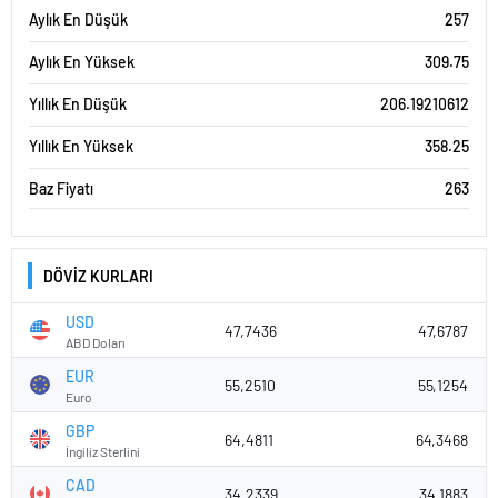
Aylık En Düşük
257
Aylık En Yüksek
309.75
Yıllık En Düşük
206.19210612
Yıllık En Yüksek
358.25
Baz Fiyatı
263
DÖVİZ KURLARI
USD
47,7436
47,6787
ABD Doları
EUR
55,2510
55,1254
Euro
GBP
64,4811
64,3468
İngiliz Sterlini
CAD
34,2339
34,1883