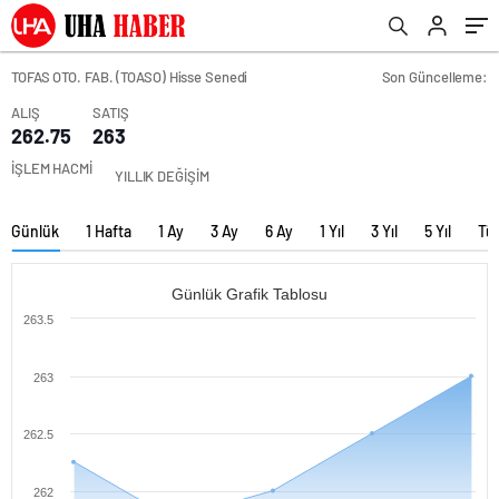
TOFAS OTO. FAB. (TOASO) Hisse Senedi
Son Güncelleme:
ALIŞ
SATIŞ
262.75
263
İŞLEM HACMİ
YILLIK DEĞİŞİM
Günlük
1 Hafta
1 Ay
3 Ay
6 Ay
1 Yıl
3 Yıl
5 Yıl
Tü
Günlük Grafik Tablosu
263.5
263
262.5
262