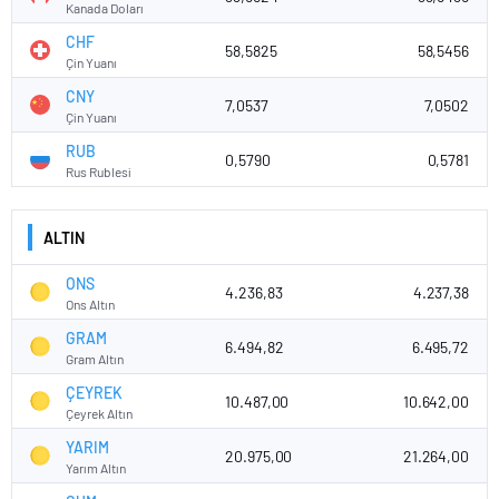
Kanada Doları
CHF
58,5825
58,5456
Çin Yuanı
CNY
7,0537
7,0502
Çin Yuanı
RUB
0,5790
0,5781
Rus Rublesi
ALTIN
ONS
4.236,83
4.237,38
Ons Altın
GRAM
6.494,82
6.495,72
Gram Altın
ÇEYREK
10.487,00
10.642,00
Çeyrek Altın
YARIM
20.975,00
21.264,00
Yarım Altın