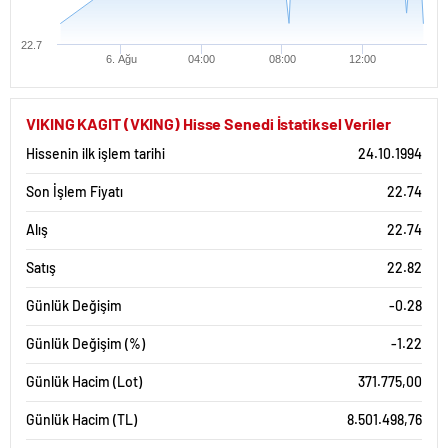
22.7
6. Ağu
04:00
08:00
12:00
VIKING KAGIT (VKING) Hisse Senedi İstatiksel Veriler
Hissenin ilk işlem tarihi
24.10.1994
Son İşlem Fiyatı
22.74
Alış
22.74
Satış
22.82
Günlük Değişim
-0.28
Günlük Değişim (%)
-1.22
Günlük Hacim (Lot)
371.775,00
Günlük Hacim (TL)
8.501.498,76