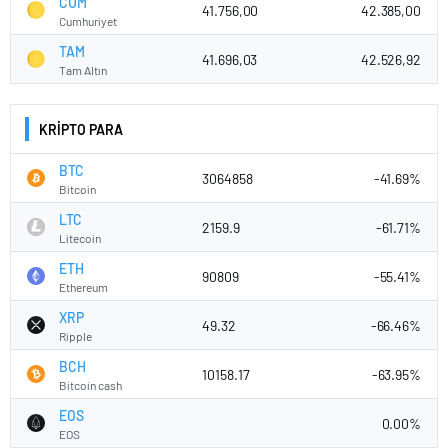
CUM
41.756,00
42.385,00
Cumhuriyet
TAM
41.696,03
42.526,92
Tam Altın
KRİPTO PARA
BTC
3064858
-41.69%
Bitcoin
LTC
2159.9
-61.71%
Litecoin
ETH
90809
-55.41%
Ethereum
XRP
49.32
-66.46%
Ripple
BCH
10158.17
-63.95%
Bitcoin cash
EOS
0.00%
EOS