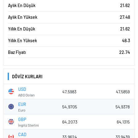
Aylık En Düşük
21.62
Aylık En Yüksek
27.48
Yıllık En Düşük
21.62
Yıllık En Yüksek
48.3
Baz Fiyatı
22.74
DÖVİZ KURLARI
USD
47,5983
47,5859
ABD Doları
EUR
54,9705
54,9378
Euro
GBP
64,2073
64,1315
İngiliz Sterlini
CAD
33,9624
33,9439