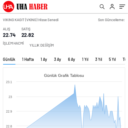
VIKING KAGIT (VKING) Hisse Senedi
Son Güncelleme:
ALIŞ
SATIŞ
22.74
22.82
İŞLEM HACMİ
YILLIK DEĞİŞİM
Günlük
1 Hafta
1 Ay
3 Ay
6 Ay
1 Yıl
3 Yıl
5 Yıl
Tü
Günlük Grafik Tablosu
23.1
23
22.9
22.8