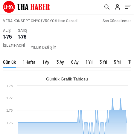
VERA KONSEPT GMYO (VRGYO) Hisse Senedi
Son Güncelleme:
ALIŞ
SATIŞ
1.75
1.76
İŞLEM HACMİ
YILLIK DEĞİŞİM
Günlük
1 Hafta
1 Ay
3 Ay
6 Ay
1 Yıl
3 Yıl
5 Yıl
Tü
Günlük Grafik Tablosu
1.78
1.77
1.76
1.75