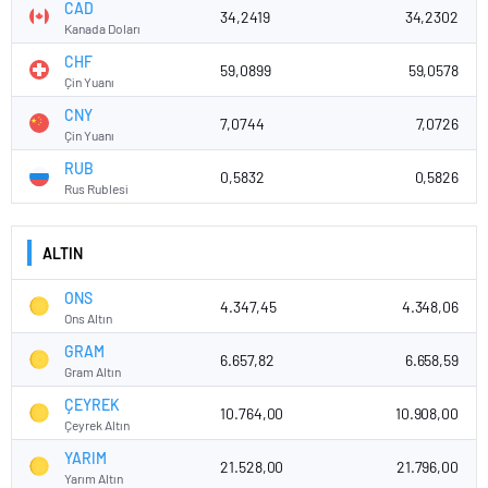
CAD
34,2419
34,2302
Kanada Doları
CHF
59,0899
59,0578
Çin Yuanı
CNY
7,0744
7,0726
Çin Yuanı
RUB
0,5832
0,5826
Rus Rublesi
ALTIN
ONS
4.347,45
4.348,06
Ons Altın
GRAM
6.657,82
6.658,59
Gram Altın
ÇEYREK
10.764,00
10.908,00
Çeyrek Altın
YARIM
21.528,00
21.796,00
Yarım Altın