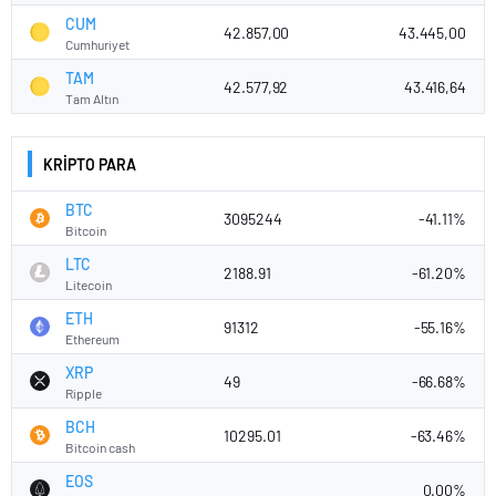
CUM
42.857,00
43.445,00
Cumhuriyet
TAM
42.577,92
43.416,64
Tam Altın
KRİPTO PARA
BTC
3095244
-41.11%
Bitcoin
LTC
2188.91
-61.20%
Litecoin
ETH
91312
-55.16%
Ethereum
XRP
49
-66.68%
Ripple
BCH
10295.01
-63.46%
Bitcoin cash
EOS
0.00%