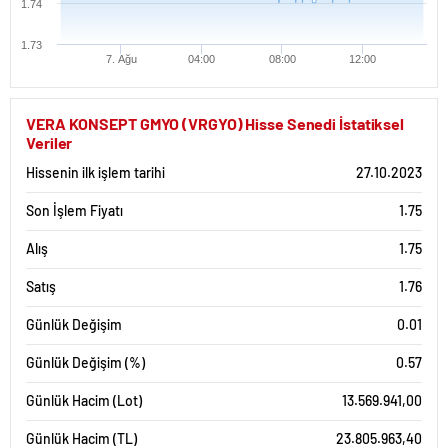
1.74
1.73
7. Ağu
04:00
08:00
12:00
VERA KONSEPT GMYO (VRGYO) Hisse Senedi İstatiksel
Veriler
Hissenin ilk işlem tarihi
27.10.2023
Son İşlem Fiyatı
1.75
Alış
1.75
Satış
1.76
Günlük Değişim
0.01
Günlük Değişim (%)
0.57
Günlük Hacim (Lot)
13.569.941,00
Günlük Hacim (TL)
23.805.963,40