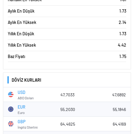
Aylık En Düşük
1.73
Aylık En Yüksek
2.14
Yıllık En Düşük
1.73
Yıllık En Yüksek
4.42
Baz Fiyatı
1.75
DÖVİZ KURLARI
USD
47,7033
47,6892
ABD Doları
EUR
55,2030
55,1846
Euro
GBP
64,4625
64,4169
İngiliz Sterlini