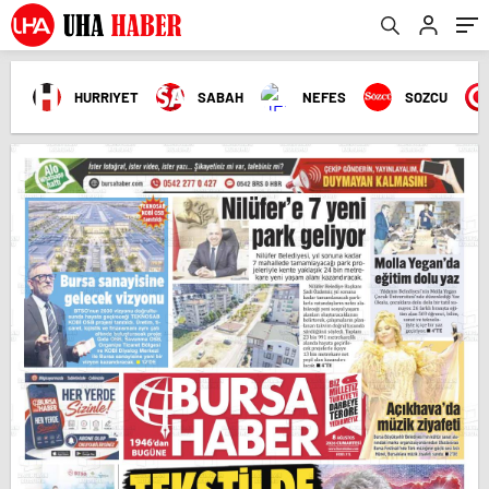
HURRIYET
SABAH
NEFES
SOZCU