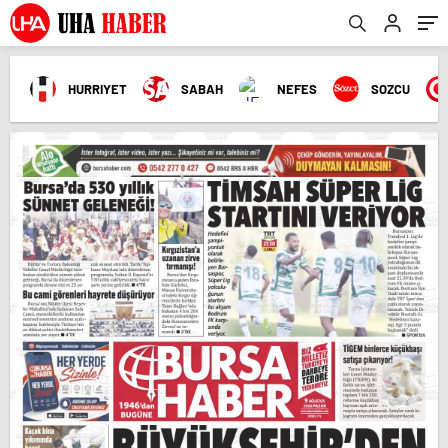
HURRIYET
SABAH
NEFES
SOZCU