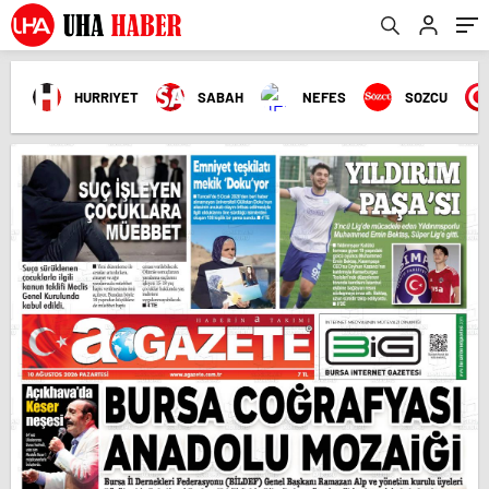
HURRIYET
SABAH
NEFES
SOZCU