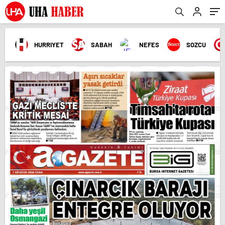
HURRIYET
SABAH
NEFES
SOZCU