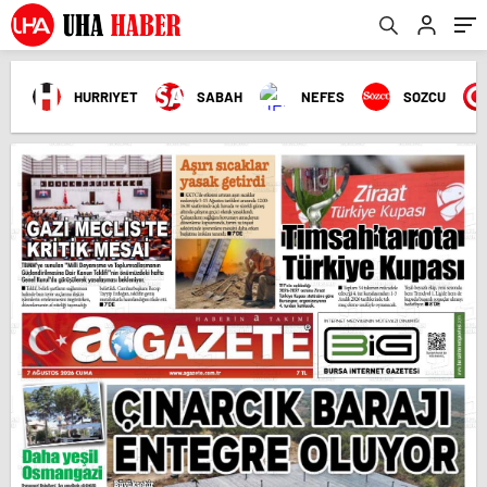
HURRIYET
SABAH
NEFES
SOZCU