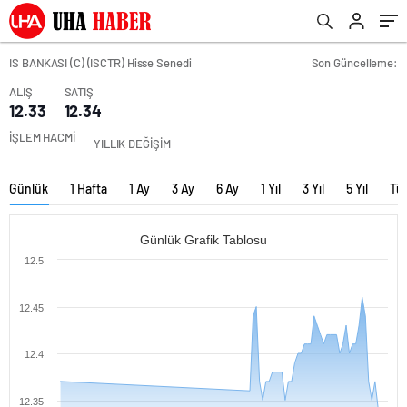
IS BANKASI (C) (ISCTR) Hisse Senedi
Son Güncelleme:
ALIŞ
SATIŞ
12.33
12.34
İŞLEM HACMİ
YILLIK DEĞİŞİM
Günlük
1 Hafta
1 Ay
3 Ay
6 Ay
1 Yıl
3 Yıl
5 Yıl
Tü
Günlük Grafik Tablosu
12.5
12.45
12.4
12.35