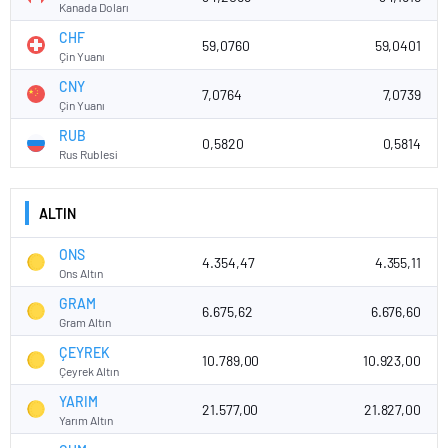
Kanada Doları
CHF
59,0760
59,0401
Çin Yuanı
CNY
7,0764
7,0739
Çin Yuanı
RUB
0,5820
0,5814
Rus Rublesi
ALTIN
ONS
4.354,47
4.355,11
Ons Altın
GRAM
6.675,62
6.676,60
Gram Altın
ÇEYREK
10.789,00
10.923,00
Çeyrek Altın
YARIM
21.577,00
21.827,00
Yarım Altın