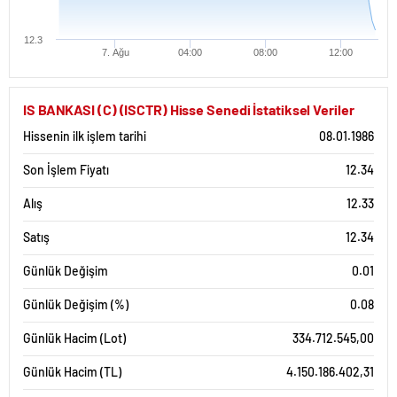
12.3
7. Ağu
04:00
08:00
12:00
IS BANKASI (C) (ISCTR) Hisse Senedi İstatiksel Veriler
Hissenin ilk işlem tarihi
08.01.1986
Son İşlem Fiyatı
12.34
Alış
12.33
Satış
12.34
Günlük Değişim
0.01
Günlük Değişim (%)
0.08
Günlük Hacim (Lot)
334.712.545,00
Günlük Hacim (TL)
4.150.186.402,31