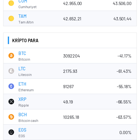
CUM
42.955,00
43.506,00
Cumhuriyet
TAM
42.652,21
43.501,44
Tam Altın
KRİPTO PARA
BTC
3092204
-41.17%
Bitcoin
LTC
2175.93
-61.43%
Litecoin
ETH
91267
-55.18%
Ethereum
XRP
49.19
-66.55%
Ripple
BCH
10265.18
-63.57%
Bitcoin cash
EOS
0.00%
EOS