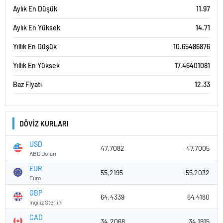
Aylık En Düşük
11.97
Aylık En Yüksek
14.71
Yıllık En Düşük
10.65486876
Yıllık En Yüksek
17.46401081
Baz Fiyatı
12.33
DÖVİZ KURLARI
USD
47,7082
47,7005
ABD Doları
EUR
55,2195
55,2032
Euro
GBP
64,4339
64,4180
İngiliz Sterlini
CAD
34,2068
34,1915