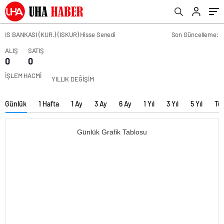
IS BANKASI (KUR.) (ISKUR) Hisse Senedi
Son Güncelleme:
ALIŞ
SATIŞ
0
0
İŞLEM HACMİ
YILLIK DEĞİŞİM
Günlük
1 Hafta
1 Ay
3 Ay
6 Ay
1 Yıl
3 Yıl
5 Yıl
Tü
Günlük Grafik Tablosu