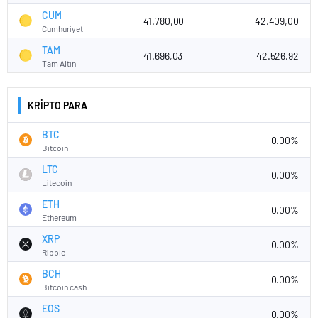
CUM
41.780,00
42.409,00
Cumhuriyet
TAM
41.696,03
42.526,92
Tam Altın
KRİPTO PARA
BTC
0.00%
Bitcoin
LTC
0.00%
Litecoin
ETH
0.00%
Ethereum
XRP
0.00%
Ripple
BCH
0.00%
Bitcoin cash
EOS
0.00%