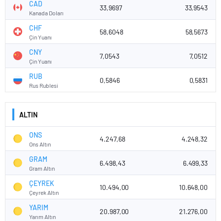
CAD
33,9697
33,9543
Kanada Doları
CHF
58,6048
58,5673
Çin Yuanı
CNY
7,0543
7,0512
Çin Yuanı
RUB
0,5846
0,5831
Rus Rublesi
ALTIN
ONS
4.247,68
4.248,32
Ons Altın
GRAM
6.498,43
6.499,33
Gram Altın
ÇEYREK
10.494,00
10.648,00
Çeyrek Altın
YARIM
20.987,00
21.276,00
Yarım Altın