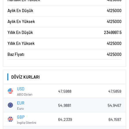
Aylık En Düşük
4125000
Aylık En Yüksek
4125000
Yıllık En Düşük
2349997.5
Yıllık En Yüksek
4125000
Baz Fiyatı
4125000
DÖVİZ KURLARI
USD
47,5988
47,5859
ABD Doları
EUR
54,9881
54,9467
Euro
GBP
64,2339
64,1597
İngiliz Sterlini