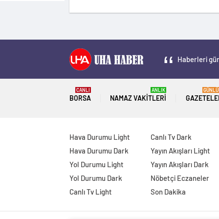
Haberleri gün
CANLI
ANLIK
GÜNLÜ
BORSA
NAMAZ VAKITLERI
GAZETELE
Hava Durumu Light
Canlı Tv Dark
Hava Durumu Dark
Yayın Akışları Light
Yol Durumu Light
Yayın Akışları Dark
Yol Durumu Dark
Nöbetçi Eczaneler
Canlı Tv Light
Son Dakika