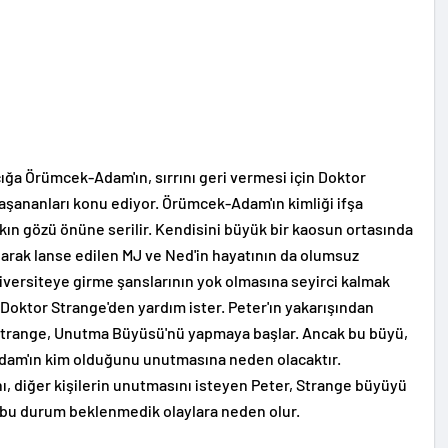
ğa Örümcek-Adam'ın, sırrını geri vermesi için Doktor
yaşananları konu ediyor. Örümcek-Adam'ın kimliği ifşa
lkın gözü önüne serilir. Kendisini büyük bir kaosun ortasında
larak lanse edilen MJ ve Ned'in hayatının da olumsuz
iversiteye girme şanslarının yok olmasına seyirci kalmak
 Doktor Strange'den yardım ister. Peter'ın yakarışından
Strange, Unutma Büyüsü'nü yapmaya başlar. Ancak bu büyü,
dam'ın kim olduğunu unutmasına neden olacaktır.
ı, diğer kişilerin unutmasını isteyen Peter, Strange büyüyü
 bu durum beklenmedik olaylara neden olur.