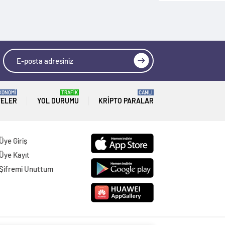
KONOMİ
TRAFİK
CANLI
TELER
YOL DURUMU
KRIPTO PARALAR
Üye Giriş
Üye Kayıt
Şifremi Unuttum