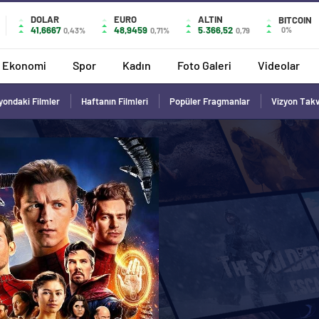
DOLAR
EURO
ALTIN
BITCOIN
41,6667
48,9459
5.366,52
0%
0,43%
0,71%
0,79
Ekonomi
Spor
Kadın
Foto Galeri
Videolar
yondaki Filmler
Haftanın Filmleri
Popüler Fragmanlar
Vizyon Tak