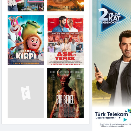
Aşk ve Yemek
Avatar: Suyun Yolu
Dangerous Animals
The Jester 2