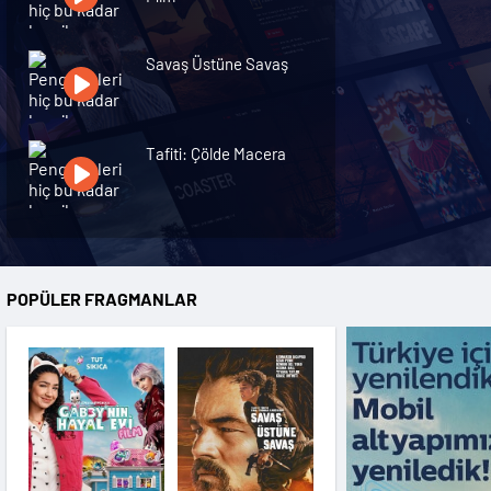
Savaş Üstüne Savaş
Tafiti: Çölde Macera
Demon Slayer:
Kimetsu no Yaiba
Sonsuzluk Kalesi
POPÜLER FRAGMANLAR
Cesur Kirpi
Super Charlie