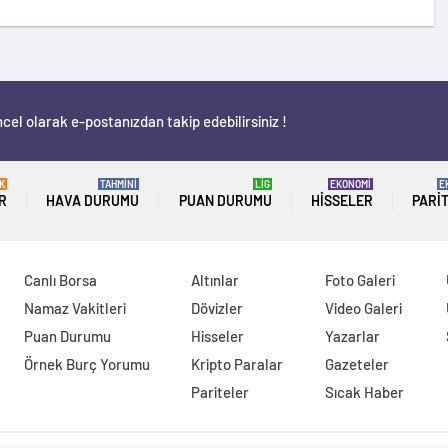
cel olarak e-postanızdan takip edebilirsiniz !
K
TAHMİNİ
LİG
EKONOMİ
E
R
HAVA DURUMU
PUAN DURUMU
HISSELER
PARI
Canlı Borsa
Altınlar
Foto Galeri
Namaz Vakitleri
Dövizler
Video Galeri
Puan Durumu
Hisseler
Yazarlar
Örnek Burç Yorumu
Kripto Paralar
Gazeteler
Pariteler
Sıcak Haber