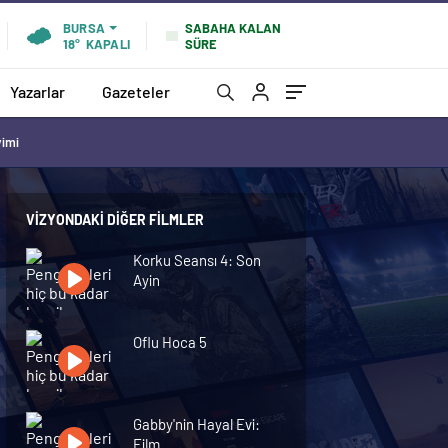
SABAHA KALAN
BURSA
SÜRE
18°
KAPALI
Yazarlar
Gazeteler
vimi
VIZYONDAKI DIĞER FILMLER
Korku Seansı 4: Son
Ayin
Oflu Hoca 5
Gabby'nin Hayal Evi:
Film